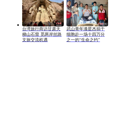
台湾旅行商访甘肃天
武山青年漆星杰捐干
梯山石窟 觅两岸丝路
细胞赴一场十四万分
文旅交流机遇
之一的“生命之约”