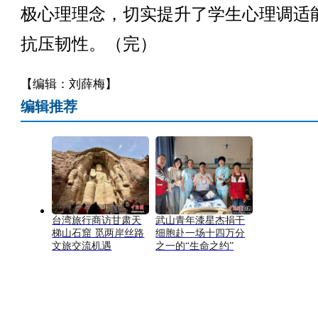
极心理理念，切实提升了学生心理调适
抗压韧性。（完）
【编辑：刘薛梅】
编辑推荐
台湾旅行商访甘肃天
武山青年漆星杰捐干
梯山石窟 觅两岸丝路
细胞赴一场十四万分
文旅交流机遇
之一的“生命之约”