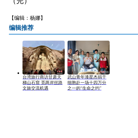
（完）
【编辑：杨娜】
编辑推荐
台湾旅行商访甘肃天
武山青年漆星杰捐干
梯山石窟 觅两岸丝路
细胞赴一场十四万分
文旅交流机遇
之一的“生命之约”