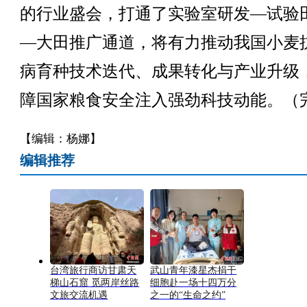
的行业盛会，打通了实验室研发—试验
—大田推广通道，将有力推动我国小麦
病育种技术迭代、成果转化与产业升级
障国家粮食安全注入强劲科技动能。（
【编辑：杨娜】
编辑推荐
台湾旅行商访甘肃天
武山青年漆星杰捐干
梯山石窟 觅两岸丝路
细胞赴一场十四万分
文旅交流机遇
之一的“生命之约”