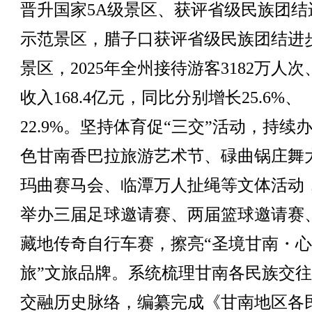
晋升国家5A级景区、获评省级民族团结
示范景区，腊子口获评省级民族团结进
景区，2025年全州接待游客3182万人
收入168.4亿元，同比分别增长25.6%、
22.9%。坚持体育促“三交”活动，持续
色甘南香巴拉旅游艺术节、碌曲锅庄舞
玛曲赛马会、临潭万人扯绳等文体活动
举办三届足球邀请赛、两届篮球邀请赛
藏地传奇自行车赛，擦亮“圣境甘南・
旅”文旅品牌。系统梳理甘南各民族交
交融历史脉络，编纂完成《甘南地区各