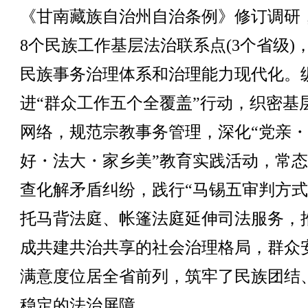
《甘南藏族自治州自治条例》修订调研
8个民族工作基层法治联系点(3个省级)
民族事务治理体系和治理能力现代化。
进“群众工作五个全覆盖”行动，织密基
网络，规范宗教事务管理，深化“党亲
好・法大・家乡美”教育实践活动，常
查化解矛盾纠纷，践行“马锡五审判方式
托马背法庭、帐篷法庭延伸司法服务，
成共建共治共享的社会治理格局，群众
满意度位居全省前列，筑牢了民族团结
稳定的法治屏障。