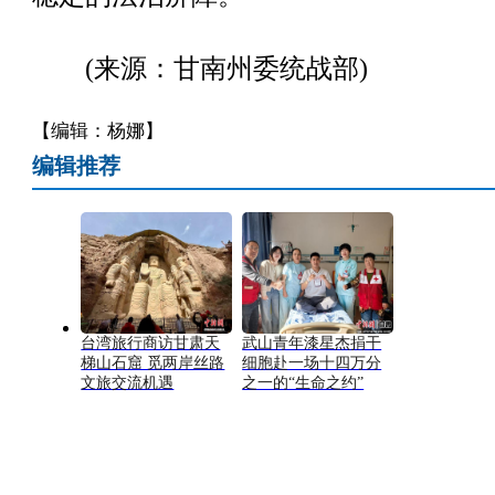
(来源：甘南州委统战部)
【编辑：杨娜】
编辑推荐
台湾旅行商访甘肃天
武山青年漆星杰捐干
梯山石窟 觅两岸丝路
细胞赴一场十四万分
文旅交流机遇
之一的“生命之约”