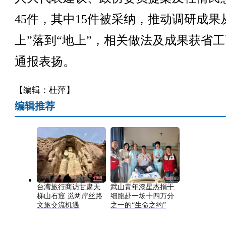
45件，其中15件被采纳，推动调研成果
上”落到“地上”，相关做法及成果获省
通报表扬。
【编辑：杜萍】
编辑推荐
台湾旅行商访甘肃天
武山青年漆星杰捐干
梯山石窟 觅两岸丝路
细胞赴一场十四万分
文旅交流机遇
之一的“生命之约”