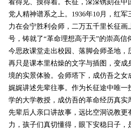
看得见、摸得着。长征，深深镌刻在中
党人精神谱系之上。1936年10月，红军
力在会宁胜利会师，二万五千里长征画
号，铸就了“革命理想高于天”的崇高信
今思政课堂走出校园、落脚会师圣地，
再只是课本里枯燥的文字与插图，变成
境的实景体验。会师塔下，成仿吾之女
娓娓讲述先辈往事。作为长征途中唯一
学的大学教授，成仿吾的革命经历真实
先辈后人亲口讲故事，远比空洞说教更
力，孩子们真切懂得，眼下安稳日子，