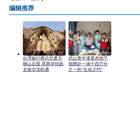
编辑推荐
台湾旅行商访甘肃天
武山青年漆星杰捐干
梯山石窟 觅两岸丝路
细胞赴一场十四万分
文旅交流机遇
之一的“生命之约”