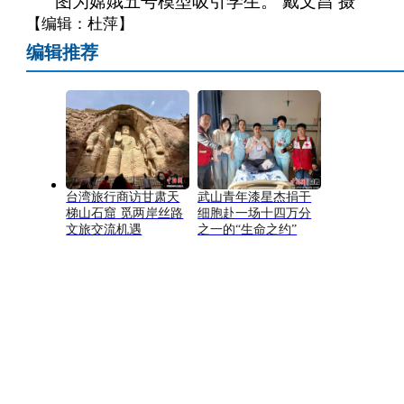
图为嫦娥五号模型吸引学生。 戴文昌 摄
【编辑：杜萍】
编辑推荐
台湾旅行商访甘肃天
武山青年漆星杰捐干
梯山石窟 觅两岸丝路
细胞赴一场十四万分
文旅交流机遇
之一的“生命之约”