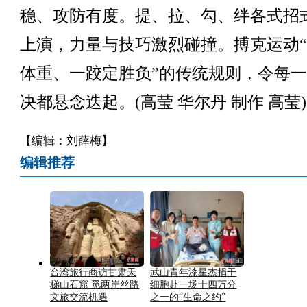
稳、攻防有度。提、拉、勾、绊各式招
上演，力量与技巧激烈碰撞。搏克运动
体重、一跤定胜负”的传统规则，令每
决都悬念迭起。(高莹 华尔丹 制作 高莹)
【编辑：刘薛梅】
编辑推荐
台湾旅行商访甘肃天
武山青年漆星杰捐干
梯山石窟 觅两岸丝路
细胞赴一场十四万分
文旅交流机遇
之一的“生命之约”