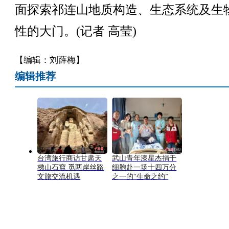
面探索祁连山地质构造、生态系统及生
性的大门。(记者 高莹)
【编辑：刘薛梅】
编辑推荐
台湾旅行商访甘肃天
武山青年漆星杰捐干
梯山石窟 觅两岸丝路
细胞赴一场十四万分
文旅交流机遇
之一的“生命之约”