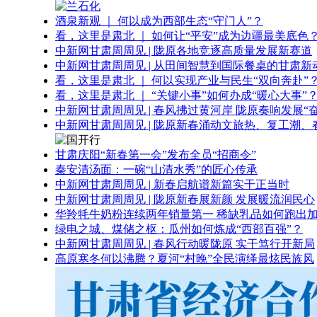
酒泉新观 ｜ 何以成为西部生态“守门人”？
看，这里是肃北 ｜ 如何让“平安”成为边疆最美底色
中新网甘肃周周见 | 陇原各地竞逐高质量发展新赛道
中新网甘肃周周见 | 从田间智慧到国际餐桌的甘肃新
看，这里是肃北 ｜ 何以实现产业与民生“双向奔赴”
看，这里是肃北 ｜ “关键小事”如何办成“暖心大事”
中新网甘肃周周见 | 春风拂过黄河岸 陇原奏响发展“
中新网甘肃周周见 | 陇原新春涌动文旅热、复工潮、
甘肃庆阳“新春第一会”发布全员“招商令”
秦安清汤面：一碗“山清水秀”的匠心传承
中新网甘肃周周见 | 新春启航谱新篇实干正当时
中新网甘肃周周见 | 陇原新春展新颜 发展暖流润民心
华羚牦牛奶粉连续两年销量第一 稀缺乳品如何跑出加
绿电之城、煤储之枢：瓜州如何炼成“西部百强”？
中新网甘肃周周见 | 春风行动暖陇原 实干笃行开新局
高原寒冬何以沸腾？夏河“村晚”全民演绎最炫民族风