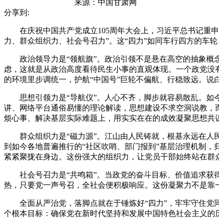
来源：
中国甘肃网
分享到:
在庆祝中国共产党成立105周年大会上，习近平总书记重申
力、群众组织力、社会号召力”。这“四力”如同车行四方的车
政治领导力是“领航旗”。政治引领不是悬在高空的抽象概念
虑，这就是从政治高度看待民生小事的直观体现。一个政党没
的环境里步调统一，护航“中国号”巨轮不偏航、行稳致远。
思想引领力是“导航仪”。人心不齐，脚步就容易散乱。如今
讲、网络平台通俗易懂的理论解读，思想建设不求空洞说教，
烦心事、解决基层实际难题上，用实实在在的成效凝聚思想共
群众组织力是“磁力源”。江山由人民铸就，根基永远在人民
到如今各地普遍推行的“社区吹哨、部门报到”基层治理机制，
紧紧聚拢在身边。这份强大的组织力，让党员干部始终站在群
社会号召力是“共鸣箱”。当政党的奋斗目标、价值追求获得
热，只要党一声号召，全社会便积极响应。这份凝聚力不是靠
全面从严治党，落脚点就在于锤炼好“四力”，牢牢守住党同
个根本目标：确保党在新时代坚持和发展中国特色社会主义的