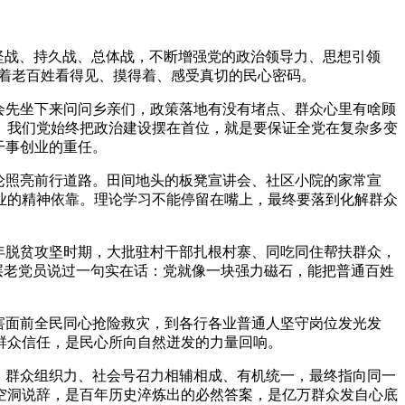
坚战、持久战、总体战，不断增强党的政治领导力、思想引领
藏着老百姓看得见、摸得着、感受真切的民心密码。
会先坐下来问问乡亲们，政策落地有没有堵点、群众心里有啥顾
。我们党始终把政治建设摆在首位，就是要保证全党在复杂多变
干事创业的重任。
论照亮前行道路。田间地头的板凳宣讲会、社区小院的家常宣
业的精神依靠。理论学习不能停留在嘴上，最终要落到化解群众
年脱贫攻坚时期，大批驻村干部扎根村寨、同吃同住帮扶群众，
层老党员说过一句实在话：党就像一块强力磁石，能把普通百姓
害面前全民同心抢险救灾，到各行各业普通人坚守岗位发光发
群众信任，是民心所向自然迸发的力量回响。
、群众组织力、社会号召力相辅相成、有机统一，最终指向同一
空洞说辞，是百年历史淬炼出的必然答案，是亿万群众发自心底