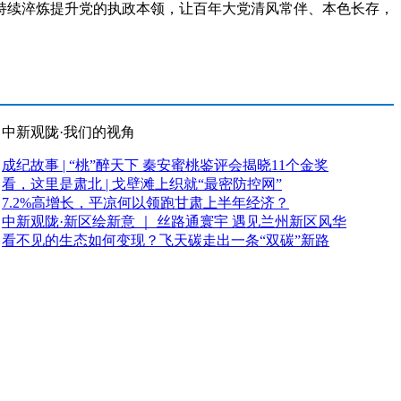
持续淬炼提升党的执政本领，让百年大党清风常伴、本色长存，
中新观陇·我们的视角
成纪故事 | “桃”醉天下 秦安蜜桃鉴评会揭晓11个金奖
看，这里是肃北 | 戈壁滩上织就“最密防控网”
7.2%高增长，平凉何以领跑甘肃上半年经济？
中新观陇·新区绘新意 ｜ 丝路通寰宇 遇见兰州新区风华
看不见的生态如何变现？飞天碳走出一条“双碳”新路