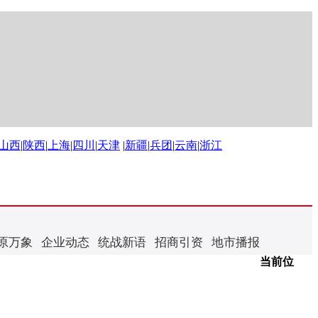
山西
|
陕西
|
上海
|
四川
|
天津
|
新疆
|
兵团
|
云南
|
浙江
原万象
企业动态
统战新语
招商引资
地市播报
当前位