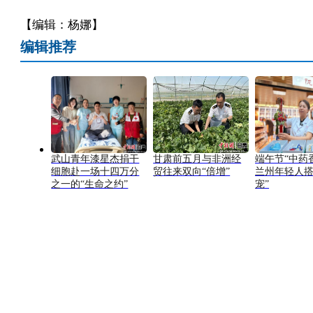
【编辑：杨娜】
编辑推荐
武山青年漆星杰捐干
甘肃前五月与非洲经
端午节“中药
细胞赴一场十四万分
贸往来双向“倍增”
兰州年轻人搭
之一的“生命之约”
宠”