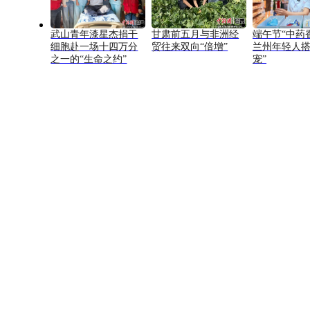
武山青年漆星杰捐干
甘肃前五月与非洲经
端午节“中药
细胞赴一场十四万分
贸往来双向“倍增”
兰州年轻人搭
之一的“生命之约”
宠”