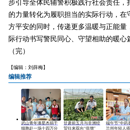
步引导全体民辅警积极践行社会责任，
的力量转化为履职担当的实际行动，在
方平安的同时，传递更多温暖与正能量
际行动书写警民同心、守望相助的暖心
（完）
【编辑：刘薛梅】
编辑推荐
武山青年漆星杰捐干
甘肃前五月与非洲经
端午节“中药
细胞赴一场十四万分
贸往来双向“倍增”
兰州年轻人搭