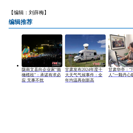
【编辑：刘薛梅】
编辑推荐
陇南文县向企业家“抛
甘肃发布2024年度十
甘肃华亭：“
橄榄枝”：承诺有求必
大天气气候事件：全
人”一颗丹心
应 无事不扰
年均温再创新高