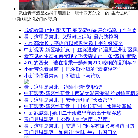
武山青年漆星杰捐干细胞赴一场十四万分之一的“生命之约”
中新观陇·我们的视角
成纪故事 | “桃”醉天下 秦安蜜桃鉴评会揭晓11个金奖
看，这里是肃北 | 戈壁滩上织就“最密防控网”
7.2%高增长，平凉何以领跑甘肃上半年经济？
中新观陇·新区绘新意 ｜ 丝路通寰宇 遇见兰州新区
看不见的生态如何变现？飞天碳走出一条“双碳”新路
40℃的西安，谁在搭乘一趟奔向21℃崆峒的慢列车？
小新带你看肃南 ｜ 巴尔斯小镇的“清凉经济”
小新带你看肃南 ｜ 祁连山下马蹄疾
看，这里是肃北｜边陲小镇“变形记”
中新观陇·新区绘新意｜西湖太湖青海湖 绝对惊喜栖
看，这里是肃北 ｜ 安全治理的“长效密码”
中新观陇·新区绘新意 ｜ 川水起新洲，水墨绘新城
中新武威观 | 她用二十余载坚守绣出千般乡愁
玉门县域观察 ｜ 公路人的“速度与温度”
看，这里是肃北 ｜ 交通“串”起乡村振兴与强边固防
玉门县域观察｜如何让“甘味”牛走出国门？