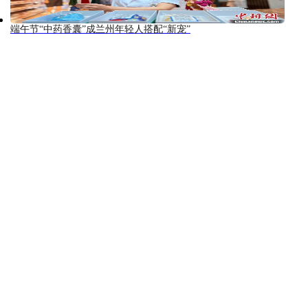
端午节“中药香囊”成兰州年轻人搭配“新宠”