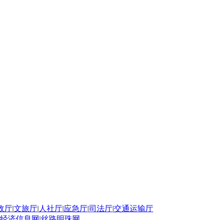
政厅
|
文旅厅
|
人社厅
|
应急厅
|
司法厅
|
交通运输厅
经济信息网
|
丝路明珠网