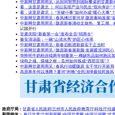
中新网甘肃周周见 | 从田间智慧到国际餐桌的甘肃新
看，这里是肃北 ｜ 何以实现产业与民生“双向奔赴”
看，这里是肃北 ｜ “关键小事”如何办成“暖心大事”
中新网甘肃周周见 | 春风拂过黄河岸 陇原奏响发展“
中新网甘肃周周见 | 陇原新春涌动文旅热、复工潮、
甘肃庆阳“新春第一会”发布全员“招商令”
秦安清汤面：一碗“山清水秀”的匠心传承
中新网甘肃周周见 | 新春启航谱新篇实干正当时
中新网甘肃周周见 | 陇原新春展新颜 发展暖流润民心
华羚牦牛奶粉连续两年销量第一 稀缺乳品如何跑出加
绿电之城、煤储之枢：瓜州如何炼成“西部百强”？
中新网甘肃周周见 | 春风行动暖陇原 实干笃行开新局
高原寒冬何以沸腾？夏河“村晚”全民演绎最炫民族风
政府厅局：
甘肃省人民政府
|
兰州市人民政府
|
教育厅
|
科技厅
|
住
新闻媒体：
每日甘肃
|
兰州新闻网
|
中国甘肃网
|
中国兰州网
|
甘