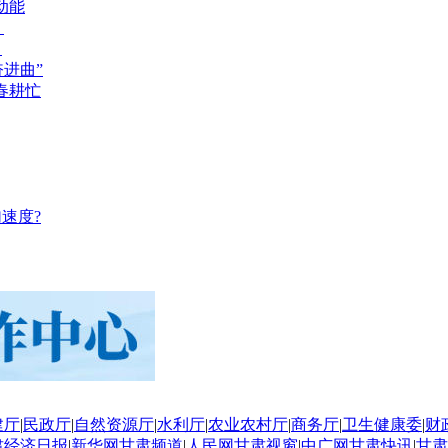
动能
？
？
奋进曲”
春耕忙
速度?
建厅
|
民政厅
|
自然资源厅
|
水利厅
|
农业农村厅
|
商务厅
|
卫生健康委
|
财
肃经济日报
|
新华网甘肃频道
|
人民网甘肃视窗
|
中广网甘肃快讯
|
甘肃