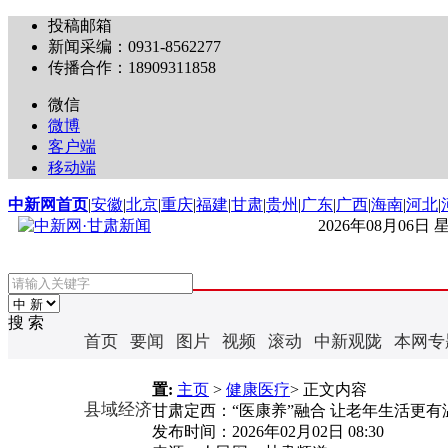
投稿邮箱
新闻采编：0931-8562277
传播合作：18909311858
微信
微博
客户端
移动端
中新网首页
|
安徽
|
北京
|
重庆
|
福建
|
甘肃
|
贵州
|
广东
|
广西
|
海南
|
河北
|
2026年08月06日
搜 索
首页
要闻
图片
视频
滚动
中新观陇
本网专
置:
主页
>
健康医疗
> 正文内容
县域经济
甘肃定西：“医康养”融合 让老年生活更有
发布时间：
2026年02月02日 08:30