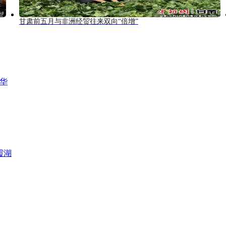
甘肃前五月与非洲经贸往来双向“倍增”
风华
霞湖