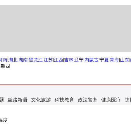
河南
|
湖北
|
湖南
|
黑龙江
|
江苏
|
江西
|
吉林
|
辽宁
|
内蒙古
|
宁夏
|
青海
|
山东
|
 星期四
题
丝路新语
文化旅游
科技教育
政法警务
健康医疗
陇
温度