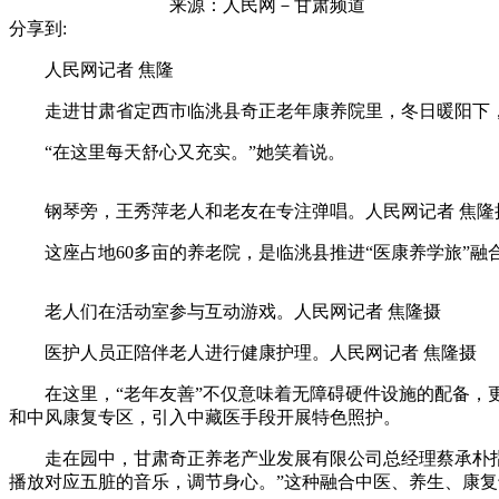
来源：
人民网－甘肃频道
分享到:
人民网记者 焦隆
走进甘肃省定西市临洮县奇正老年康养院里，冬日暖阳下，8
“在这里每天舒心又充实。”她笑着说。
钢琴旁，王秀萍老人和老友在专注弹唱。人民网记者 焦隆
这座占地60多亩的养老院，是临洮县推进“医康养学旅”融
老人们在活动室参与互动游戏。人民网记者 焦隆摄
医护人员正陪伴老人进行健康护理。人民网记者 焦隆摄
在这里，“老年友善”不仅意味着无障碍硬件设施的配备，更
和中风康复专区，引入中藏医手段开展特色照护。
走在园中，甘肃奇正养老产业发展有限公司总经理蔡承朴指着院
播放对应五脏的音乐，调节身心。”这种融合中医、养生、康