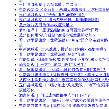
玉门县域观察｜风起戈壁，向绿而行
中新观陇·新区绘新意｜西湖太湖青海湖，绝对惊喜
玉门县域观察｜“帮办”服务如何做到？
玉门县域观察 ｜ 拥抱戈壁长风，构建能源版图
瓜州这片麦田为何丰收底气足？
梦幻临泽｜一座保温棚如何改写西北养蟹“日历”
瓜州如何用“夜市经济”激活小城发展新动能？
看，这里是肃北｜戈壁深处的“月光”照亮乡亲致富路
中新武威观 | 过来瞧瞧，最近咱们村的人都忙啥呢？
看，这里是肃北｜戈壁深处“乌金”奔涌
市语新说 | 创新监管模式 外卖员变身食安“移动监督员
酒泉新观 ｜ 一方“小窗口”兜住“大民生”
看，这里是肃北 ｜ 边疆小城如何作答文明“考卷”？
中新网甘肃周周见 | 陇原春日“奋进图”：科技人文并
从西北山沟到海外餐桌，定西宽粉如何炼成“网红”又“
玉门县域观察 ｜ 何以“地上”风光无限，“地下”能源
酒泉新观 ｜ 何以成为西部生态“守门人”？
看，这里是肃北 ｜ 如何让“平安”成为边疆最美底色
中新网甘肃周周见 | 陇原各地竞逐高质量发展新赛道