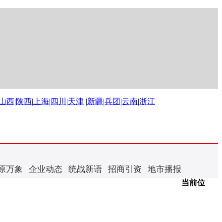
山西
|
陕西
|
上海
|
四川
|
天津
|
新疆
|
兵团
|
云南
|
浙江
原万象
企业动态
统战新语
招商引资
地市播报
当前位