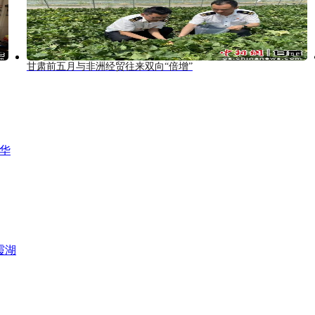
甘肃前五月与非洲经贸往来双向“倍增”
风华
霞湖