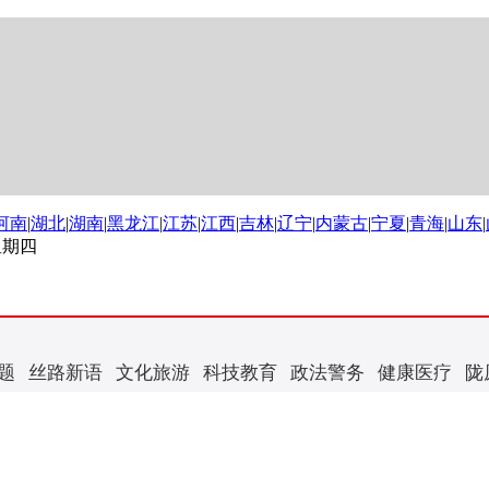
河南
|
湖北
|
湖南
|
黑龙江
|
江苏
|
江西
|
吉林
|
辽宁
|
内蒙古
|
宁夏
|
青海
|
山东
|
 星期四
题
丝路新语
文化旅游
科技教育
政法警务
健康医疗
陇