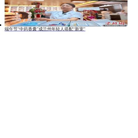
端午节“中药香囊”成兰州年轻人搭配“新宠”