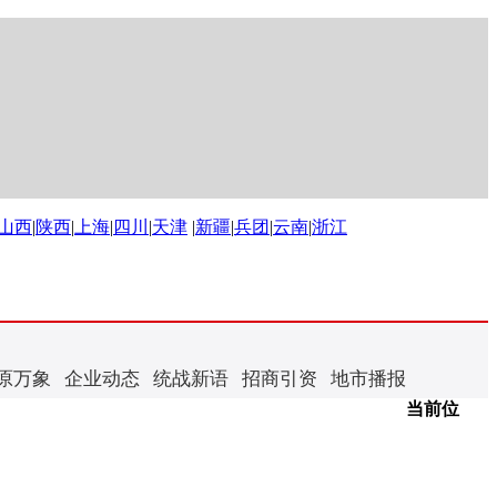
山西
|
陕西
|
上海
|
四川
|
天津
|
新疆
|
兵团
|
云南
|
浙江
原万象
企业动态
统战新语
招商引资
地市播报
当前位