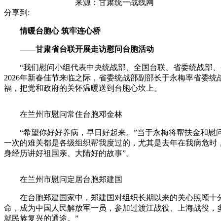
来源：
甘肃统一战线网
分享到:
情暖台胞心 筑牢连心桥
——甘肃省台联开展走访慰问台胞活动
“我们慰问小组代表中央统战部、全国台联、省委统战部、省
2026年新春佳节来临之际，省委统战部副部长于永梅率省委
福，把党和政府的关怀温暖送到台胞心坎上。
在兰州市慰问常住台胞邓金林
“希望你好好养病，早日好起来。”当于永梅将帮扶金和慰问金
一次的难关都是各级组织帮我度过的，尤其是去年在我病危时
身经历讲好祖国亲、大陆好的故事”。
在兰州市慰问定居台胞郑建国
在台胞郑建国家中，郑建国对组织长期以来的关心照顾十分感
命，成为中国人民解放军一员，参加过渡江战役、上海战役，
就民族复兴的通途。”