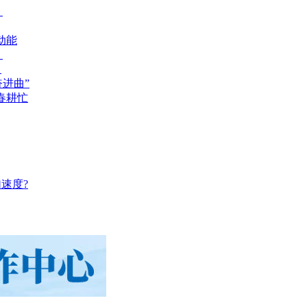
？
动能
？
？
奋进曲”
春耕忙
速度?