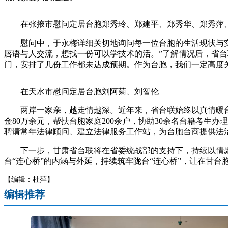
在张掖市慰问定居台胞郑秀玲、郑建平、郑秀华、郑秀萍
慰问中，于永梅详细关切地询问每一位台胞的生活现状与实际
唇语与人交流，想找一份可以学技术的活。”了解情况后，省
门，安排了几份工作都未达成预期。作为台胞，我们一定高度关
在天水市慰问定居台胞刘阿菊、刘智伦
两岸一家亲，越走情越深。近年来，省台联始终以真情暖台心
金80万余元，帮扶台胞家庭200余户，协助30余名台籍考生
聘请常年法律顾问、建立法律服务工作站，为台胞台商提供法
下一步，甘肃省台联将在省委统战部的支持下，持续以情聚力
台“连心桥”的内涵与外延，持续筑牢陇台“连心桥”，让在甘
【编辑：杜萍】
编辑推荐