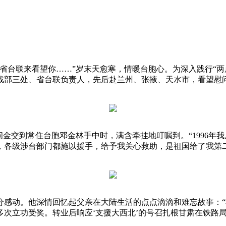
台联来看望你……”岁末天愈寒，情暖台胞心。为深入践行“两
统战部三处、省台联负责人，先后赴兰州、张掖、天水市，看望
交到常住台胞邓金林手中时，满含牵挂地叮嘱到。“1996年我
，各级涉台部门都施以援手，给予我关心救助，是祖国给了我第
动。他深情回忆起父亲在大陆生活的点点滴滴和难忘故事：“我
多次立功受奖。转业后响应‘支援大西北’的号召扎根甘肃在铁路