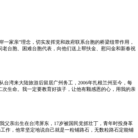
岸一家亲”理念，切实发挥党和政府联系台胞的桥梁纽带作用，
慰问老台胞、困难台胞代表，向他们送上帮扶金、慰问金和新春祝
从台湾来大陆旅游后留居广州务工，2006年扎根兰州至今，每
二次生命。我一定要教育好孩子，让他有颗感恩的心，用我的亲
父亲出生在台湾屏东，17岁被国民党抓壮丁，青年时投身革
局工作，他常坚定地说自己就是一粒铺路石，无数粒路石定能铺