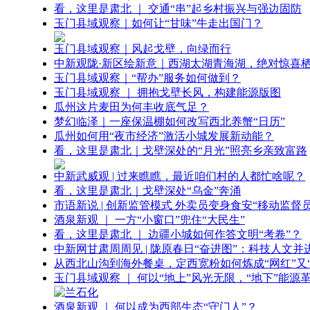
看，这里是肃北 ｜ 交通“串”起乡村振兴与强边固防
玉门县域观察｜如何让“甘味”牛走出国门？
玉门县域观察｜风起戈壁，向绿而行
中新观陇·新区绘新意｜西湖太湖青海湖，绝对惊喜
玉门县域观察｜“帮办”服务如何做到？
玉门县域观察 ｜ 拥抱戈壁长风，构建能源版图
瓜州这片麦田为何丰收底气足？
梦幻临泽｜一座保温棚如何改写西北养蟹“日历”
瓜州如何用“夜市经济”激活小城发展新动能？
看，这里是肃北｜戈壁深处的“月光”照亮乡亲致富路
中新武威观 | 过来瞧瞧，最近咱们村的人都忙啥呢？
看，这里是肃北｜戈壁深处“乌金”奔涌
市语新说 | 创新监管模式 外卖员变身食安“移动监督员
酒泉新观 ｜ 一方“小窗口”兜住“大民生”
看，这里是肃北 ｜ 边疆小城如何作答文明“考卷”？
中新网甘肃周周见 | 陇原春日“奋进图”：科技人文并
从西北山沟到海外餐桌，定西宽粉如何炼成“网红”又“
玉门县域观察 ｜ 何以“地上”风光无限，“地下”能源
酒泉新观 ｜ 何以成为西部生态“守门人”？