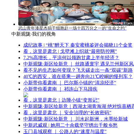
武山青年漆星杰捐干细胞赴一场十四万分之一的“生命之约”
中新观陇·我们的视角
成纪故事 | “桃”醉天下 秦安蜜桃鉴评会揭晓11个金奖
看，这里是肃北 | 戈壁滩上织就“最密防控网”
7.2%高增长，平凉何以领跑甘肃上半年经济？
中新观陇·新区绘新意 ｜ 丝路通寰宇 遇见兰州新区
看不见的生态如何变现？飞天碳走出一条“双碳”新路
40℃的西安，谁在搭乘一趟奔向21℃崆峒的慢列车？
小新带你看肃南 ｜ 巴尔斯小镇的“清凉经济”
小新带你看肃南 ｜ 祁连山下马蹄疾
看，这里是肃北｜边陲小镇“变形记”
中新观陇·新区绘新意｜西湖太湖青海湖 绝对惊喜栖
看，这里是肃北 ｜ 安全治理的“长效密码”
中新观陇·新区绘新意 ｜ 川水起新洲，水墨绘新城
中新武威观 | 她用二十余载坚守绣出千般乡愁
玉门县域观察 ｜ 公路人的“速度与温度”