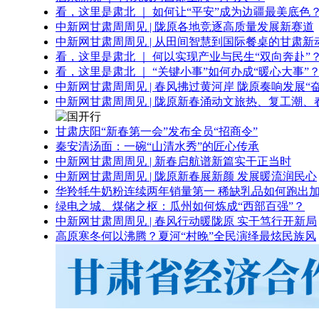
看，这里是肃北 ｜ 如何让“平安”成为边疆最美底色
中新网甘肃周周见 | 陇原各地竞逐高质量发展新赛道
中新网甘肃周周见 | 从田间智慧到国际餐桌的甘肃新
看，这里是肃北 ｜ 何以实现产业与民生“双向奔赴”
看，这里是肃北 ｜ “关键小事”如何办成“暖心大事”
中新网甘肃周周见 | 春风拂过黄河岸 陇原奏响发展“
中新网甘肃周周见 | 陇原新春涌动文旅热、复工潮、
甘肃庆阳“新春第一会”发布全员“招商令”
秦安清汤面：一碗“山清水秀”的匠心传承
中新网甘肃周周见 | 新春启航谱新篇实干正当时
中新网甘肃周周见 | 陇原新春展新颜 发展暖流润民心
华羚牦牛奶粉连续两年销量第一 稀缺乳品如何跑出加
绿电之城、煤储之枢：瓜州如何炼成“西部百强”？
中新网甘肃周周见 | 春风行动暖陇原 实干笃行开新局
高原寒冬何以沸腾？夏河“村晚”全民演绎最炫民族风