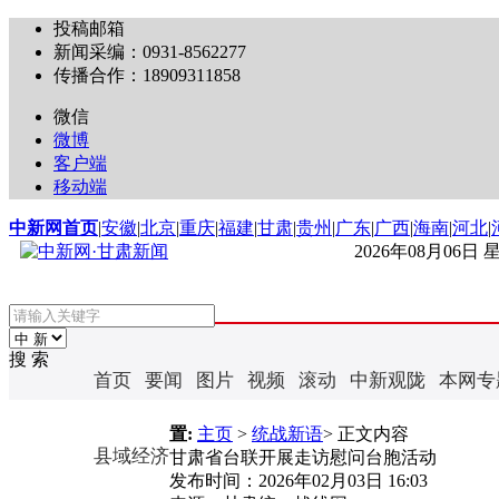
投稿邮箱
新闻采编：0931-8562277
传播合作：18909311858
微信
微博
客户端
移动端
中新网首页
|
安徽
|
北京
|
重庆
|
福建
|
甘肃
|
贵州
|
广东
|
广西
|
海南
|
河北
|
2026年08月06日
搜 索
首页
要闻
图片
视频
滚动
中新观陇
本网专
置:
主页
>
统战新语
> 正文内容
县域经济
甘肃省台联开展走访慰问台胞活动
发布时间：
2026年02月03日 16:03