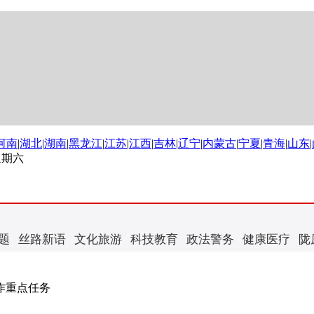
河南
|
湖北
|
湖南
|
黑龙江
|
江苏
|
江西
|
吉林
|
辽宁
|
内蒙古
|
宁夏
|
青海
|
山东
|
 星期六
题
丝路新语
文化旅游
科技教育
政法警务
健康医疗
陇
作重点任务