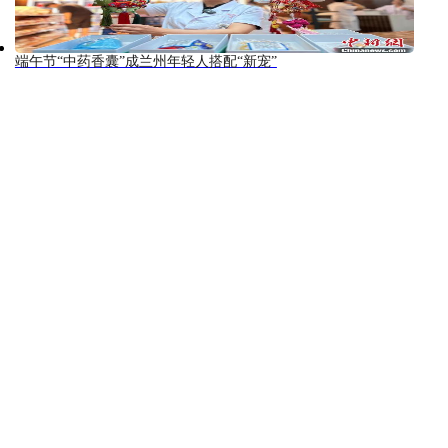
端午节“中药香囊”成兰州年轻人搭配“新宠”