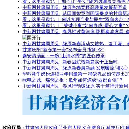
看，这里是肃北 ｜ 如何让“平安”成为边疆最美底色
中新网甘肃周周见 | 陇原各地竞逐高质量发展新赛道
中新网甘肃周周见 | 从田间智慧到国际餐桌的甘肃新
看，这里是肃北 ｜ 何以实现产业与民生“双向奔赴”
看，这里是肃北 ｜ “关键小事”如何办成“暖心大事”
中新网甘肃周周见 | 春风拂过黄河岸 陇原奏响发展“
中新网甘肃周周见 | 陇原新春涌动文旅热、复工潮、
甘肃庆阳“新春第一会”发布全员“招商令”
秦安清汤面：一碗“山清水秀”的匠心传承
中新网甘肃周周见 | 新春启航谱新篇实干正当时
中新网甘肃周周见 | 陇原新春展新颜 发展暖流润民心
华羚牦牛奶粉连续两年销量第一 稀缺乳品如何跑出加
绿电之城、煤储之枢：瓜州如何炼成“西部百强”？
中新网甘肃周周见 | 春风行动暖陇原 实干笃行开新局
政府厅局：
甘肃省人民政府
|
兰州市人民政府
|
教育厅
|
科技厅
|
住