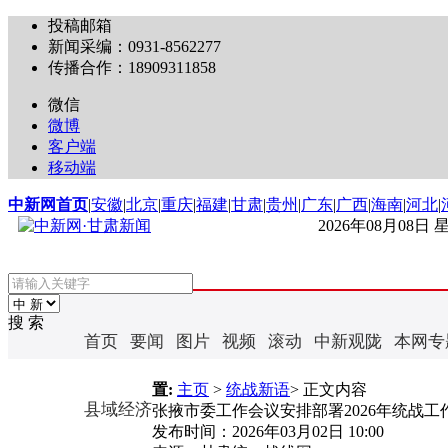
投稿邮箱
新闻采编：0931-8562277
传播合作：18909311858
微信
微博
客户端
移动端
中新网首页
|
安徽
|
北京
|
重庆
|
福建
|
甘肃
|
贵州
|
广东
|
广西
|
海南
|
河北
|
2026年08月08日
搜 索
首页
要闻
图片
视频
滚动
中新观陇
本网专
置:
主页
>
统战新语
> 正文内容
县域经济
张掖市委工作会议安排部署2026年统战工
发布时间：
2026年03月02日 10:00