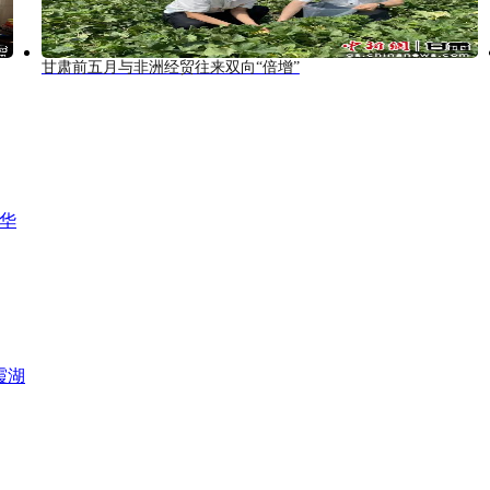
甘肃前五月与非洲经贸往来双向“倍增”
风华
霞湖