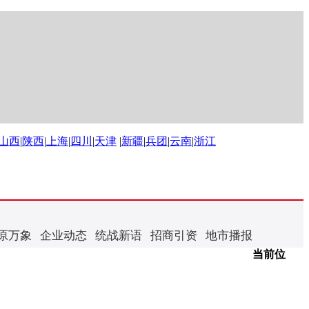
山西
|
陕西
|
上海
|
四川
|
天津
|
新疆
|
兵团
|
云南
|
浙江
原万象
企业动态
统战新语
招商引资
地市播报
当前位