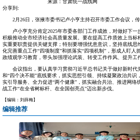
来源：
甘肃统一战线网
分享到:
2月26日，张掖市委书记卢小亨主持召开市委工作会议，传达
卢小亨充分肯定2025年市委各部门工作成效，对做好下一
积极推动全市经济社会高质量发展。要在提高工作质效上当标
实重要职责提供关键支撑；特别要增强忧患意识，坚持底线思
化完善重点工作“四项制度”和抓落实“四项机制”，形成人盯
政绩观学习教育，带头加强理论武装、转变工作作风、提升工
会议指出，要认真学习贯彻习近平总书记关于做好新时代党的
和“四个决不能”底线要求，抓实思想引领、持续凝聚政治共识
实引导服务、全力促进“两个健康”，抓实融合共治、推进网
战工作“在全省树标杆、在全国创亮点”迈出新步伐。
【编辑：刘薛梅】
编辑推荐