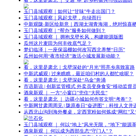
看，这里是肃北 ｜ 交通“串”起乡村振兴与强边固防
玉门县域观察｜如何让“甘味”牛走出国门？
玉门县域观察｜风起戈壁，向绿而行
中新观陇·新区绘新意｜西湖太湖青海湖，绝对惊喜
玉门县域观察｜“帮办”服务如何做到？
玉门县域观察 ｜ 拥抱戈壁长风，构建能源版图
瓜州这片麦田为何丰收底气足？
梦幻临泽｜一座保温棚如何改写西北养蟹“日历”
瓜州如何用“夜市经济”激活小城发展新动能？
看，这里是肃北｜戈壁深处的“月光”照亮乡亲致富路
中新武威观 | 过来瞧瞧，最近咱们村的人都忙啥呢？
看，这里是肃北｜戈壁深处“乌金”奔涌
市语新说 | 创新监管模式 外卖员变身食安“移动监督员
酒泉新观 ｜ 一方“小窗口”兜住“大民生”
看，这里是肃北 ｜ 边疆小城如何作答文明“考卷”？
中新网甘肃周周见 | 陇原春日“奋进图”：科技人文并
从西北山沟到海外餐桌，定西宽粉如何炼成“网红”又“
玉门县域观察 ｜ 何以“地上”风光无限，“地下”能源
酒泉新观 ｜ 何以成为西部生态“守门人”？