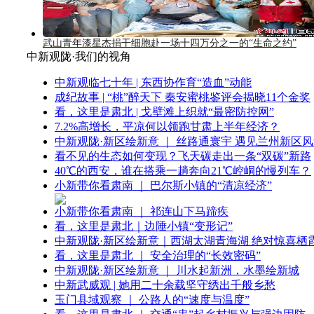
武山青年漆星杰捐干细胞赴一场十四万分之一的“生命之约”
中新观陇·我们的视角
中新观临七十年 | 东西协作育“造血”动能
成纪故事 | “桃”醉天下 秦安蜜桃鉴评会揭晓11个金奖
看，这里是肃北 | 戈壁滩上织就“最密防控网”
7.2%高增长，平凉何以领跑甘肃上半年经济？
中新观陇·新区绘新意 ｜ 丝路通寰宇 遇见兰州新区
看不见的生态如何变现？飞天碳走出一条“双碳”新路
40℃的西安，谁在搭乘一趟奔向21℃崆峒的慢列车？
小新带你看肃南 ｜ 巴尔斯小镇的“清凉经济”
小新带你看肃南 ｜ 祁连山下马蹄疾
看，这里是肃北｜边陲小镇“变形记”
中新观陇·新区绘新意｜西湖太湖青海湖 绝对惊喜栖
看，这里是肃北 ｜ 安全治理的“长效密码”
中新观陇·新区绘新意 ｜ 川水起新洲，水墨绘新城
中新武威观 | 她用二十余载坚守绣出千般乡愁
玉门县域观察 ｜ 公路人的“速度与温度”