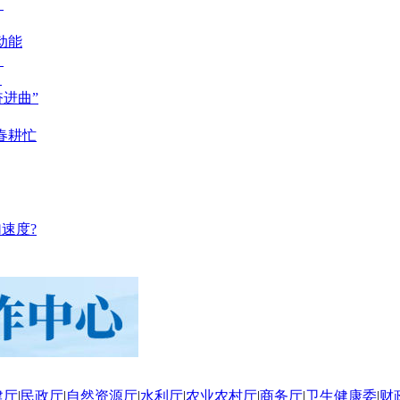
？
动能
？
？
奋进曲”
春耕忙
速度?
建厅
|
民政厅
|
自然资源厅
|
水利厅
|
农业农村厅
|
商务厅
|
卫生健康委
|
财