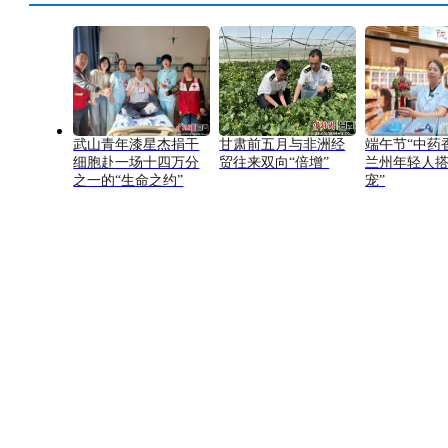
武山青年漆星杰捐干
甘肃前五月与非洲经
端午节“中药
细胞赴一场十四万分
贸往来双向“倍增”
兰州年轻人搭
之一的“生命之约”
宠”