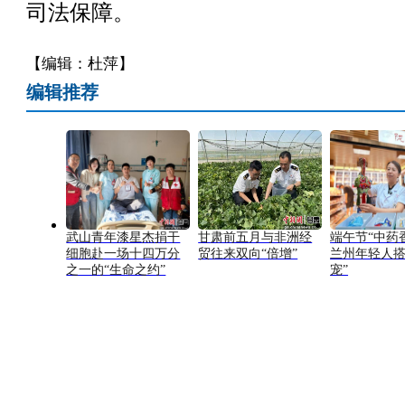
司法保障。
【编辑：杜萍】
编辑推荐
武山青年漆星杰捐干
甘肃前五月与非洲经
端午节“中药
细胞赴一场十四万分
贸往来双向“倍增”
兰州年轻人搭
之一的“生命之约”
宠”