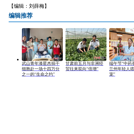
【编辑：刘薛梅】
编辑推荐
武山青年漆星杰捐干
甘肃前五月与非洲经
端午节“中药
细胞赴一场十四万分
贸往来双向“倍增”
兰州年轻人搭
之一的“生命之约”
宠”