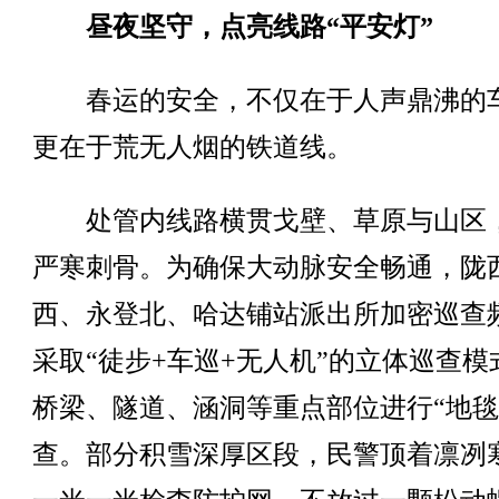
昼夜坚守，点亮线路“平安灯”
春运的安全，不仅在于人声鼎沸的
更在于荒无人烟的铁道线。
处管内线路横贯戈壁、草原与山区
严寒刺骨。为确保大动脉安全畅通，陇
西、永登北、哈达铺站派出所加密巡查
采取“徒步+车巡+无人机”的立体巡查模
桥梁、隧道、涵洞等重点部位进行“地毯
查。部分积雪深厚区段，民警顶着凛冽