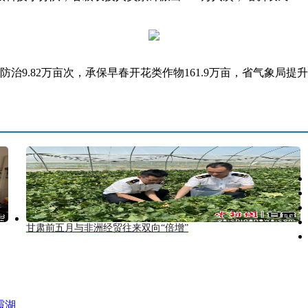
9.82万亩次，承保早春开花类作物161.9万亩，省气象局提
甘肃前五月与非洲经贸往来双向“倍增”
霞湖