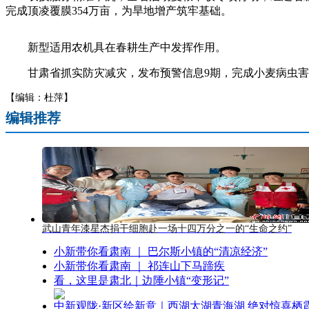
完成顶凌覆膜354万亩，为旱地增产筑牢基础。
新型适用农机具在春耕生产中发挥作用。
甘肃省抓实防灾减灾，发布预警信息9期，完成小麦病虫害防治
【编辑：杜萍】
编辑推荐
武山青年漆星杰捐干细胞赴一场十四万分之一的“生命之约”
小新带你看肃南 ｜ 巴尔斯小镇的“清凉经济”
小新带你看肃南 ｜ 祁连山下马蹄疾
看，这里是肃北｜边陲小镇“变形记”
中新观陇·新区绘新意｜西湖太湖青海湖 绝对惊喜栖