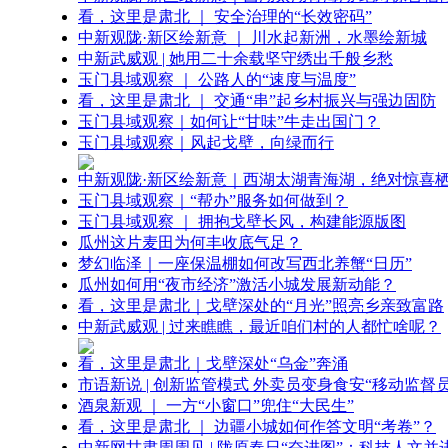
看，这里是肃北 ｜ 安全治理的“长效密码”
中新观陇·新区绘新意 ｜ 川水起新洲，水墨绘新城
中新武威观 | 她用二十余载坚守绣出千般乡愁
玉门县域观察 ｜ 公路人的“速度与温度”
看，这里是肃北 ｜ 交通“串”起乡村振兴与强边固防
玉门县域观察｜如何让“甘味”牛走出国门？
玉门县域观察｜风起戈壁，向绿而行
中新观陇·新区绘新意｜西湖太湖青海湖，绝对惊喜
玉门县域观察｜“帮办”服务如何做到？
玉门县域观察 ｜ 拥抱戈壁长风，构建能源版图
瓜州这片麦田为何丰收底气足？
梦幻临泽｜一座保温棚如何改写西北养蟹“日历”
瓜州如何用“夜市经济”激活小城发展新动能？
看，这里是肃北｜戈壁深处的“月光”照亮乡亲致富路
中新武威观 | 过来瞧瞧，最近咱们村的人都忙啥呢？
看，这里是肃北｜戈壁深处“乌金”奔涌
市语新说 | 创新监管模式 外卖员变身食安“移动监督员
酒泉新观 ｜ 一方“小窗口”兜住“大民生”
看，这里是肃北 ｜ 边疆小城如何作答文明“考卷”？
中新网甘肃周周见 | 陇原春日“奋进图”：科技人文并