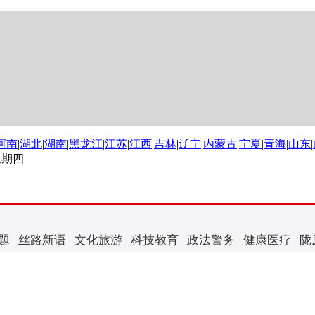
河南
|
湖北
|
湖南
|
黑龙江
|
江苏
|
江西
|
吉林
|
辽宁
|
内蒙古
|
宁夏
|
青海
|
山东
|
 星期四
题
丝路新语
文化旅游
科技教育
政法警务
健康医疗
陇