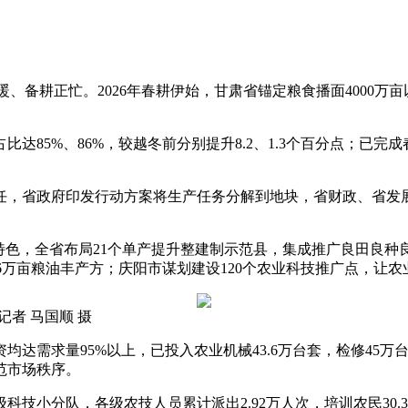
、备耕正忙。2026年春耕伊始，甘肃省锚定粮食播面4000万亩
、86%，较越冬前分别提升8.2、1.3个百分点；已完成春播36
省政府印发行动方案将生产任务分解到地块，省财政、省发展改革
色，全省布局21个单产提升整建制示范县，集成推广良田良种
.6万亩粮油丰产方；庆阳市谋划建设120个农业科技推广点，让
者 马国顺 摄
求量95%以上，已投入农业机械43.6万台套，检修45万台
范市场秩序。
小分队，各级农技人员累计派出2.92万人次，培训农民30.3