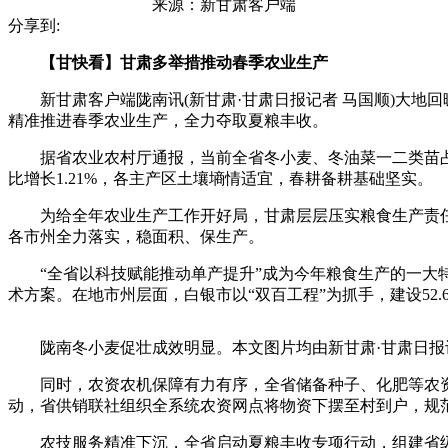
来源：
新甘肃客户端
分享到:
【甘快看】甘肃多举措推动春季农业生产
新甘肃客户端陇南讯(新甘肃·甘肃日报记者 马国顺)大地回暖
精准推进春季农业生产，全力夺取夏粮丰收。
据省农业农村厅通报，当前全省冬小麦、冬油菜一二类苗占比达85%
比增长1.21%，各主产区土壤墒情适宜，春耕备耕基础坚实。
为给全年农业生产工作开好局，甘肃层层压实粮食生产责任，
各市州全力落实，稳面积、保生产。
“全省以科技赋能推动单产提升”成为今年粮食生产的一大特
术方案。在地市州层面，白银市以“双百工程”为抓手，建设52
陇南冬小麦促壮成效明显。本文图片均由新甘肃·甘肃日报记
同时，农资农机保障有力有序，全省储备种子、化肥等农资均达需
动，省供销联社组织全系统农资网点将物资下摆至村到户，规
农技服务精准下沉，全省启动夏粮丰收专项行动，组建省级科技