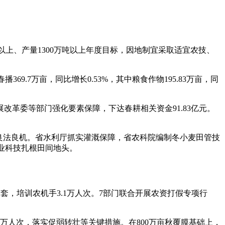
以上、产量1300万吨以上年度目标，因地制宜采取适宜农技、
9.7万亩，同比增长0.53%，其中粮食作物195.83万亩，同
委等部门强化要素保障，下达春耕相关资金91.83亿元。
良法良机。省水利厅抓实灌溉保障，省农科院编制冬小麦田管技
农业科技扎根田间地头。
套，培训农机手3.1万人次。7部门联合开展农资打假专项行
万人次，落实促弱转壮等关键措施。在800万亩秋覆膜基础上，