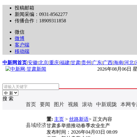
投稿邮箱
新闻采编：0931-8562277
传播合作：18909311858
微信
微博
客户端
移动端
中新网首页
|
安徽
|
北京
|
重庆
|
福建
|
甘肃
|
贵州
|
广东
|
广西
|
海南
|
河北
|
2026年08月06日
搜 索
首页
要闻
图片
视频
滚动
中新观陇
本网专
置:
主页
>
丝路新语
> 正文内容
县域经济
甘肃多举措推动春季农业生产
发布时间：
2026年04月03日 08:09