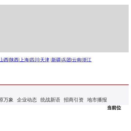
山西
|
陕西
|
上海
|
四川
|
天津
|
新疆
|
兵团
|
云南
|
浙江
原万象
企业动态
统战新语
招商引资
地市播报
当前位