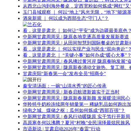
从西北山沟到海外餐桌，定西宽粉如何炼成“网红”又“
玉门县域观察 ｜ 何以“地上”风光无限，“地下”能源
酒泉新观 ｜ 何以成为西部生态“守门人”？
看，这里是肃北 ｜ 如何让“平安”成为边疆最美底色
中新网甘肃周周见 | 陇原各地竞逐高质量发展新赛道
中新网甘肃周周见 | 从田间智慧到国际餐桌的甘肃新
看，这里是肃北 ｜ 何以实现产业与民生“双向奔赴”
看，这里是肃北 ｜ “关键小事”如何办成“暖心大事”
中新网甘肃周周见 | 春风拂过黄河岸 陇原奏响发展“
中新网甘肃周周见 | 陇原新春涌动文旅热、复工潮、
甘肃庆阳“新春第一会”发布全员“招商令”
秦安清汤面：一碗“山清水秀”的匠心传承
中新网甘肃周周见 | 新春启航谱新篇实干正当时
中新网甘肃周周见 | 陇原新春展新颜 发展暖流润民心
华羚牦牛奶粉连续两年销量第一 稀缺乳品如何跑出加
绿电之城、煤储之枢：瓜州如何炼成“西部百强”？
中新网甘肃周周见 | 春风行动暖陇原 实干笃行开新局
高原寒冬何以沸腾？夏河“村晚”全民演绎最炫民族风
市语新说 | 甘肃启动2026年“春雷”行动