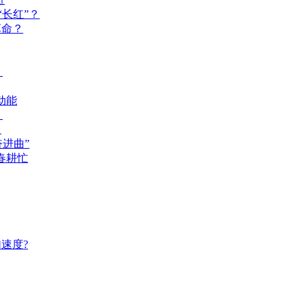
长红”？
革命？
？
动能
？
？
奋进曲”
春耕忙
速度?