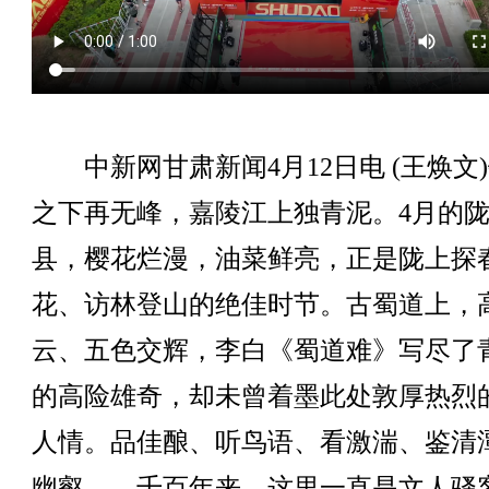
中新网甘肃新闻4月12日电 (王焕文
之下再无峰，嘉陵江上独青泥。4月的
县，樱花烂漫，油菜鲜亮，正是陇上探
花、访林登山的绝佳时节。古蜀道上，
云、五色交辉，李白《蜀道难》写尽了
的高险雄奇，却未曾着墨此处敦厚热烈
人情。品佳酿、听鸟语、看激湍、鉴清
幽壑——千百年来，这里一直是文人骚