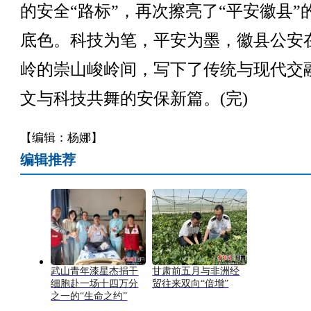
的安全“路标”，再次擦亮了“平安徽县”
底色。科技为笔，平安为墨，徽县公安
岭的崇山峻岭间，写下了传统与现代交
文与科技共舞的安保新篇。(完)
【编辑：杨娜】
编辑推荐
武山青年漆星杰捐干
甘肃前五月与非洲经
细胞赴一场十四万分
贸往来双向“倍增”
之一的“生命之约”