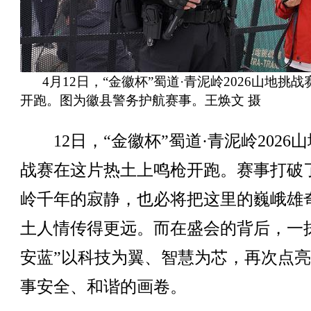
4月12日，“金徽杯”蜀道·青泥岭2026山地挑
开跑。图为徽县警务护航赛事。王焕文 摄
12日，“金徽杯”蜀道·青泥岭2026
战赛在这片热土上鸣枪开跑。赛事打破
岭千年的寂静，也必将把这里的巍峨雄
土人情传得更远。而在盛会的背后，一
安蓝”以科技为翼、智慧为芯，再次点
事安全、和谐的画卷。