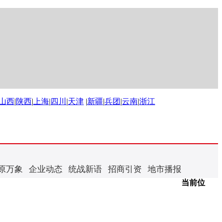
山西
|
陕西
|
上海
|
四川
|
天津
|
新疆
|
兵团
|
云南
|
浙江
原万象
企业动态
统战新语
招商引资
地市播报
当前位