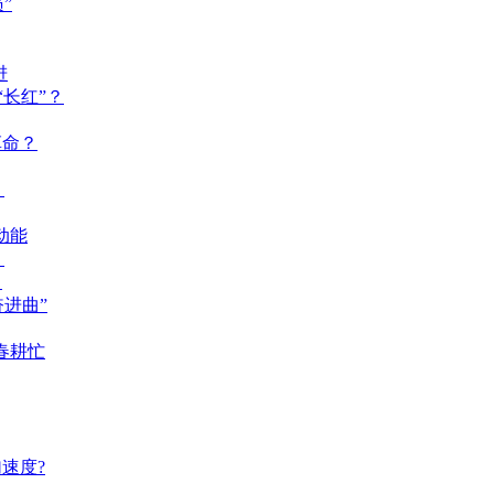
”
进
长红”？
革命？
？
动能
？
？
奋进曲”
春耕忙
速度?