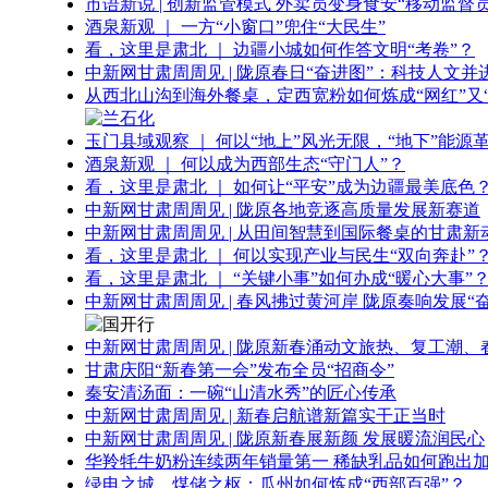
市语新说 | 创新监管模式 外卖员变身食安“移动监督员
酒泉新观 ｜ 一方“小窗口”兜住“大民生”
看，这里是肃北 ｜ 边疆小城如何作答文明“考卷”？
中新网甘肃周周见 | 陇原春日“奋进图”：科技人文并
从西北山沟到海外餐桌，定西宽粉如何炼成“网红”又“
玉门县域观察 ｜ 何以“地上”风光无限，“地下”能源
酒泉新观 ｜ 何以成为西部生态“守门人”？
看，这里是肃北 ｜ 如何让“平安”成为边疆最美底色
中新网甘肃周周见 | 陇原各地竞逐高质量发展新赛道
中新网甘肃周周见 | 从田间智慧到国际餐桌的甘肃新
看，这里是肃北 ｜ 何以实现产业与民生“双向奔赴”
看，这里是肃北 ｜ “关键小事”如何办成“暖心大事”
中新网甘肃周周见 | 春风拂过黄河岸 陇原奏响发展“
中新网甘肃周周见 | 陇原新春涌动文旅热、复工潮、
甘肃庆阳“新春第一会”发布全员“招商令”
秦安清汤面：一碗“山清水秀”的匠心传承
中新网甘肃周周见 | 新春启航谱新篇实干正当时
中新网甘肃周周见 | 陇原新春展新颜 发展暖流润民心
华羚牦牛奶粉连续两年销量第一 稀缺乳品如何跑出加
绿电之城、煤储之枢：瓜州如何炼成“西部百强”？