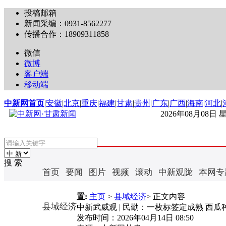
投稿邮箱
新闻采编：0931-8562277
传播合作：18909311858
微信
微博
客户端
移动端
中新网首页
|
安徽
|
北京
|
重庆
|
福建
|
甘肃
|
贵州
|
广东
|
广西
|
海南
|
河北
|
2026年08月08日
搜 索
首页
要闻
图片
视频
滚动
中新观陇
本网专
置:
主页
>
县域经济
> 正文内容
县域经济
中新武威观 | 民勤：一枚标签定成熟 西瓜
发布时间：
2026年04月14日 08:50