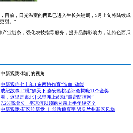
，目前，日光温室的西瓜已进入生长关键期，5月上旬将陆续成
更甜。”
产业链条，强化农技指导服务，提升品牌影响力，让特色西瓜
中新观陇·我们的视角
中新观临七十年 | 东西协作育“造血”动能
成纪故事 | “桃”醉天下 秦安蜜桃鉴评会揭晓11个金奖
看，这里是肃北 | 戈壁滩上织就“最密防控网”
7.2%高增长，平凉何以领跑甘肃上半年经济？
中新观陇·新区绘新意 ｜ 丝路通寰宇 遇见兰州新区风华