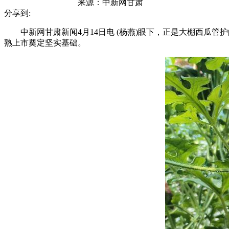
来源：
中新网甘肃
分享到:
中新网甘肃新闻4月14日电 (杨燕)眼下，正是大棚西瓜管
熟上市奠定坚实基础。