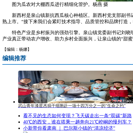
图为瓜农对大棚西瓜进行精细化管护。杨燕 摄
新西村是泉山镇新抗西瓜核心种植区。新西村党支部副书记赵
熟上市。“接下来我们会紧盯技术指导、品质管控和品牌打造，
特色产业是乡村振兴的强劲引擎。泉山镇党委副书记刘晓明
产业真正带动农户增收、助力乡村全面振兴，让泉山镇的“甜蜜产
【编辑：杨娜】
编辑推荐
武山青年漆星杰捐干细胞赴一场十四万分之一的“生命之约”
看不见的生态如何变现？飞天碳走出一条“双碳”新路
40℃的西安，谁在搭乘一趟奔向21℃崆峒的慢列车？
小新带你看肃南 ｜ 巴尔斯小镇的“清凉经济”