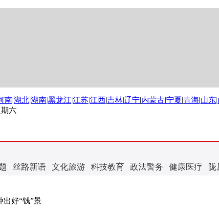
河南
|
湖北
|
湖南
|
黑龙江
|
江苏
|
江西
|
吉林
|
辽宁
|
内蒙古
|
宁夏
|
青海
|
山东
|
 星期六
题
丝路新语
文化旅游
科技教育
政法警务
健康医疗
陇
种出好“钱”景