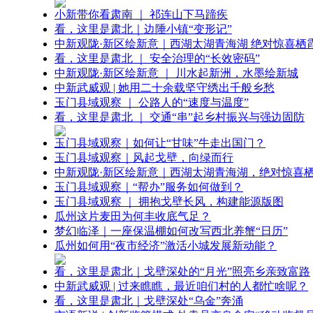
小新带你看肃南 ｜ 祁连山下马蹄疾
看，这里是肃北｜边陲小镇“变形记”
中新观陇·新区绘新意｜西湖太湖青海湖 绝对惊喜栖
看，这里是肃北 ｜ 安全治理的“长效密码”
中新观陇·新区绘新意 ｜ 川水起新洲，水墨绘新城
中新武威观 | 她用二十余载坚守绣出千般乡愁
玉门县域观察 ｜ 公路人的“速度与温度”
看，这里是肃北 ｜ 交通“串”起乡村振兴与强边固防
玉门县域观察｜如何让“甘味”牛走出国门？
玉门县域观察｜风起戈壁，向绿而行
中新观陇·新区绘新意｜西湖太湖青海湖，绝对惊喜
玉门县域观察｜“帮办”服务如何做到？
玉门县域观察 ｜ 拥抱戈壁长风，构建能源版图
瓜州这片麦田为何丰收底气足？
梦幻临泽｜一座保温棚如何改写西北养蟹“日历”
瓜州如何用“夜市经济”激活小城发展新动能？
看，这里是肃北｜戈壁深处的“月光”照亮乡亲致富路
中新武威观 | 过来瞧瞧，最近咱们村的人都忙啥呢？
看，这里是肃北｜戈壁深处“乌金”奔涌