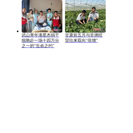
武山青年漆星杰捐干
甘肃前五月与非洲经
细胞赴一场十四万分
贸往来双向“倍增”
之一的“生命之约”