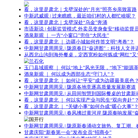
看，这里是肃北｜戈壁深处的“月光”照亮乡亲致富路
中新武威观 | 过来瞧瞧，最近咱们村的人都忙啥呢？
看，这里是肃北｜戈壁深处“乌金”奔涌
市语新说 | 创新监管模式 外卖员变身食安“移动监督员
酒泉新观 ｜ 一方“小窗口”兜住“大民生”
看，这里是肃北 ｜ 边疆小城如何作答文明“考卷”？
中新网甘肃周周见 | 陇原春日“奋进图”：科技人文并
从西北山沟到海外餐桌，定西宽粉如何炼成“网红”又“
玉门县域观察 ｜ 何以“地上”风光无限，“地下”能源
酒泉新观 ｜ 何以成为西部生态“守门人”？
看，这里是肃北 ｜ 如何让“平安”成为边疆最美底色
中新网甘肃周周见 | 陇原各地竞逐高质量发展新赛道
中新网甘肃周周见 | 从田间智慧到国际餐桌的甘肃新
看，这里是肃北 ｜ 何以实现产业与民生“双向奔赴”
看，这里是肃北 ｜ “关键小事”如何办成“暖心大事”
中新网甘肃周周见 | 春风拂过黄河岸 陇原奏响发展“
中新网甘肃周周见 | 陇原新春涌动文旅热、复工潮、
甘肃庆阳“新春第一会”发布全员“招商令”