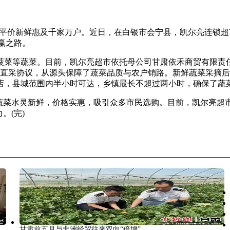
，平价新鲜惠及千家万户。近日，在白银市会宁县，凯尔亮连锁超市
双赢之路。
等蔬菜。目前，凯尔亮超市依托母公司甘肃依禾商贸有限责任公
订长期直采协议，从源头保障了蔬菜品质与农户销路。新鲜蔬菜采
门店，县城范围内半小时可达，乡镇最长不超过两小时，确保了蔬
菜水灵新鲜，价格实惠，吸引众多市民选购。目前，凯尔亮超市
。(完)
甘肃前五月与非洲经贸往来双向“倍增”