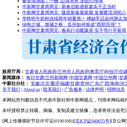
秦安清汤面：一碗“山清水秀”的匠心传承
中新网甘肃周周见 | 新春启航谱新篇实干正当时
中新网甘肃周周见 | 陇原新春展新颜 发展暖流润民心
华羚牦牛奶粉连续两年销量第一 稀缺乳品如何跑出加
绿电之城、煤储之枢：瓜州如何炼成“西部百强”？
中新网甘肃周周见 | 春风行动暖陇原 实干笃行开新局
政府厅局：
甘肃省人民政府
|
兰州市人民政府
|
教育厅
|
科技厅
|
住
新闻媒体：
每日甘肃
|
兰州新闻网
|
中国甘肃网
|
中国兰州网
|
甘
中新社分社：
安徽
|
北京
|
重庆
|
福建
|
甘肃
|
贵州
|
广东
|
广西
|
海南
|
河
关于我们
|
About us
|
联系我们
|
广告服务
|
法律声明
|
招聘信息
本网站所刊载信息不代表中新社和中新网观点，刊用本网站稿
未经授权禁止转载、摘编、复制及建立镜像，违者将依法追究
[网上传播视听节目许可证(0106168)][
京ICP证040655号
][京公网安