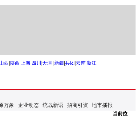
山西
|
陕西
|
上海
|
四川
|
天津
|
新疆
|
兵团
|
云南
|
浙江
原万象
企业动态
统战新语
招商引资
地市播报
当前位