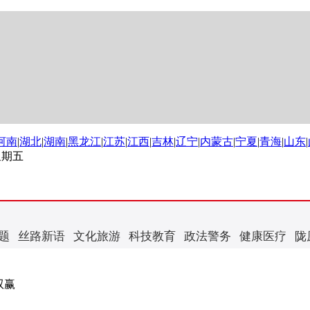
河南
|
湖北
|
湖南
|
黑龙江
|
江苏
|
江西
|
吉林
|
辽宁
|
内蒙古
|
宁夏
|
青海
|
山东
|
 星期五
题
丝路新语
文化旅游
科技教育
政法警务
健康医疗
陇
双赢