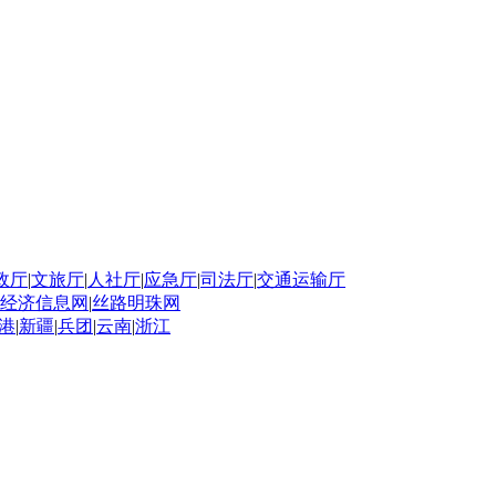
政厅
|
文旅厅
|
人社厅
|
应急厅
|
司法厅
|
交通运输厅
经济信息网
|
丝路明珠网
港
|
新疆
|
兵团
|
云南
|
浙江