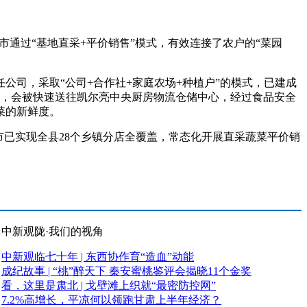
通过“基地直采+平价销售”模式，有效连接了农户的“菜园
司，采取“公司+合作社+家庭农场+种植户”的模式，已建成
摘后，会被快速送往凯尔亮中央厨房物流仓储中心，经过食品安全
菜的新鲜度。
已实现全县28个乡镇分店全覆盖，常态化开展直采蔬菜平价销
中新观陇·我们的视角
中新观临七十年 | 东西协作育“造血”动能
成纪故事 | “桃”醉天下 秦安蜜桃鉴评会揭晓11个金奖
看，这里是肃北 | 戈壁滩上织就“最密防控网”
7.2%高增长，平凉何以领跑甘肃上半年经济？