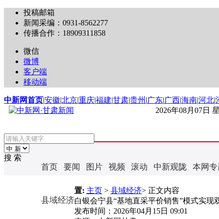
投稿邮箱
新闻采编：0931-8562277
传播合作：18909311858
微信
微博
客户端
移动端
中新网首页
|
安徽
|
北京
|
重庆
|
福建
|
甘肃
|
贵州
|
广东
|
广西
|
海南
|
河北
|
2026年08月07日
搜 索
首页
要闻
图片
视频
滚动
中新观陇
本网专
置:
主页
>
县域经济
> 正文内容
县域经济
白银会宁县“基地直采平价销售”模式实现
发布时间：
2026年04月15日 09:01