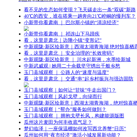
看不见的生态如何变现？飞天碳走出一条“双碳”新路
40℃的西安，谁在搭乘一趟奔向21℃崆峒的慢列车？
小新带你看肃南 ｜ 巴尔斯小镇的“清凉经济”
小新带你看肃南 ｜ 祁连山下马蹄疾
看，这里是肃北｜边陲小镇“变形记”
中新观陇·新区绘新意｜西湖太湖青海湖 绝对惊喜栖
看，这里是肃北 ｜ 安全治理的“长效密码”
中新观陇·新区绘新意 ｜ 川水起新洲，水墨绘新城
中新武威观 | 她用二十余载坚守绣出千般乡愁
玉门县域观察 ｜ 公路人的“速度与温度”
看，这里是肃北 ｜ 交通“串”起乡村振兴与强边固防
玉门县域观察｜如何让“甘味”牛走出国门？
玉门县域观察｜风起戈壁，向绿而行
中新观陇·新区绘新意｜西湖太湖青海湖，绝对惊喜
玉门县域观察｜“帮办”服务如何做到？
玉门县域观察 ｜ 拥抱戈壁长风，构建能源版图
瓜州这片麦田为何丰收底气足？
梦幻临泽｜一座保温棚如何改写西北养蟹“日历”
瓜州如何用“夜市经济”激活小城发展新动能？