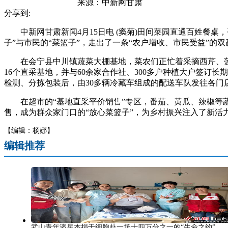
来源：
中新网甘肃
分享到:
中新网甘肃新闻4月15日电 (窦菊)田间菜园直通百姓餐桌
子”与市民的“菜篮子”，走出了一条“农户增收、市民受益”的
在会宁县中川镇蔬菜大棚基地，菜农们正忙着采摘西芹、菠菜
16个直采基地，并与60余家合作社、300多户种植大户签
检测、分拣包装后，由30多辆冷藏车组成的配送车队发往各
在超市的“基地直采平价销售”专区，番茄、黄瓜、辣椒等蔬
售，成为群众家门口的“放心菜篮子”，为乡村振兴注入了新活力
【编辑：杨娜】
编辑推荐
武山青年漆星杰捐干细胞赴一场十四万分之一的“生命之约”