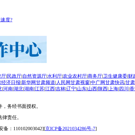
速度?
建厅
|
民政厅
|
自然资源厅
|
水利厅
|
农业农村厅
|
商务厅
|
卫生健康委
|
财
肃经济日报
|
新华网甘肃频道
|
人民网甘肃视窗
|
中广网甘肃快讯
|
甘肃
北
|
河南
|
湖北
|
湖南
|
江苏
|
江西
|
吉林
|
辽宁
|
山东
|
山西
|
陕西
|
上海
|
四川
|
香
件，务经书面授权。
法律责任。
备：110102003042][
京ICP备2021034286号-7
]