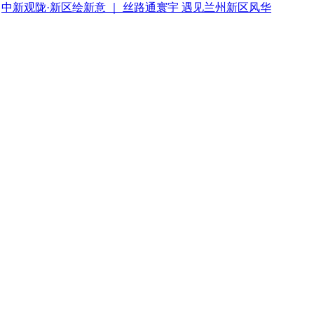
中新观陇·新区绘新意 ｜ 丝路通寰宇 遇见兰州新区风华