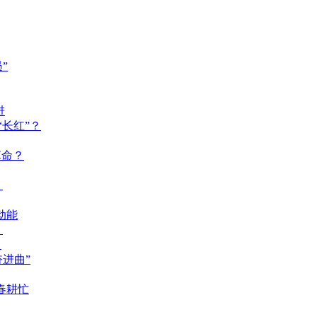
”
进
长红”？
革命？
？
动能
？
？
奋进曲”
春耕忙