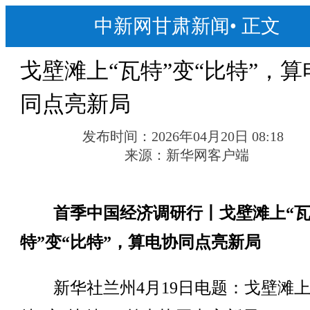
中新网甘肃新闻
•
正文
戈壁滩上“瓦特”变“比特”，算
同点亮新局
发布时间：
2026年04月20日 08:18
来源：
新华网客户端
首季中国经济调研行丨戈壁滩上“
特”变“比特”，算电协同点亮新局
新华社兰州4月19日电题：戈壁滩上