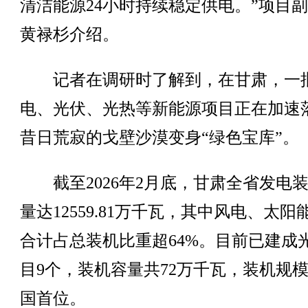
清洁能源24小时持续稳定供电。”项目
黄禄杉介绍。
记者在调研时了解到，在甘肃，一
电、光伏、光热等新能源项目正在加速
昔日荒寂的戈壁沙漠变身“绿色宝库”。
截至2026年2月底，甘肃全省发电
量达12559.81万千瓦，其中风电、太阳
合计占总装机比重超64%。目前已建成
目9个，装机容量共72万千瓦，装机规
国首位。