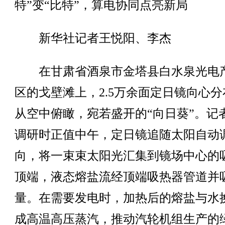
特”变“比特”，算电协同点亮新局
新华社记者王悦阳、李杰
在甘肃省酒泉市金塔县白水泉光电
区的戈壁滩上，2.5万余面定日镜向心分
从空中俯瞰，宛若盛开的“向日葵”。记
调研时正值中午，定日镜追随太阳自动
向，将一束束太阳光汇集到镜场中心的
顶端，液态熔盐流经顶端吸热器管道并
量。在需要发电时，加热后的熔盐与水
成高温高压蒸汽，推动汽轮机组生产的