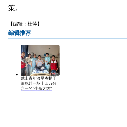
策。
【编辑：杜萍】
编辑推荐
武山青年漆星杰捐干
细胞赴一场十四万分
之一的“生命之约”