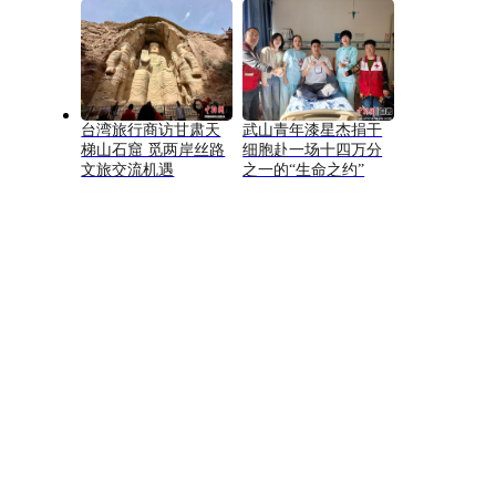
台湾旅行商访甘肃天
武山青年漆星杰捐干
梯山石窟 觅两岸丝路
细胞赴一场十四万分
文旅交流机遇
之一的“生命之约”