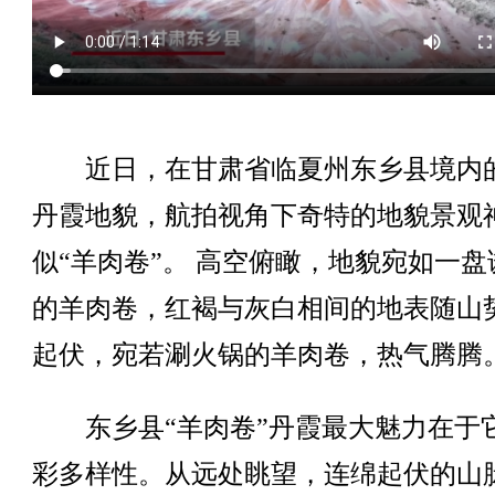
近日，在甘肃省临夏州东乡县境内
丹霞地貌，航拍视角下奇特的地貌景观
似“羊肉卷”。 高空俯瞰，地貌宛如一盘
的羊肉卷，红褐与灰白相间的地表随山
起伏，宛若涮火锅的羊肉卷，热气腾腾
东乡县“羊肉卷”丹霞最大魅力在于
彩多样性。从远处眺望，连绵起伏的山