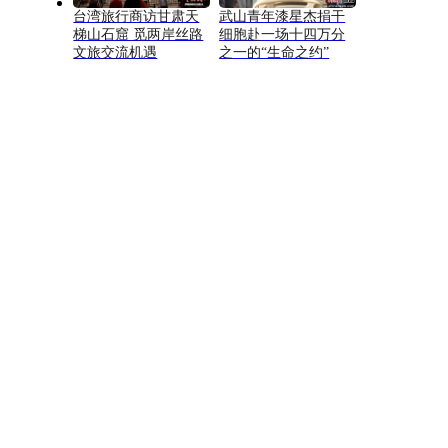
台湾旅行商访甘肃天
武山青年漆星杰捐干
梯山石窟 觅两岸丝路
细胞赴一场十四万分
文旅交流机遇
之一的“生命之约”