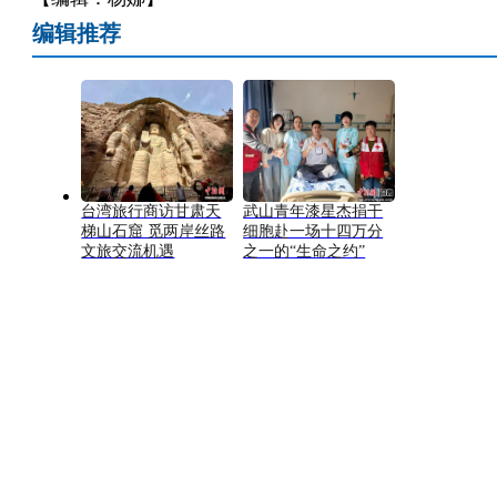
编辑推荐
台湾旅行商访甘肃天
武山青年漆星杰捐干
梯山石窟 觅两岸丝路
细胞赴一场十四万分
文旅交流机遇
之一的“生命之约”