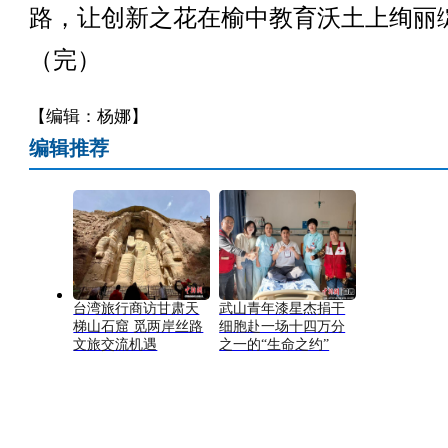
路，让创新之花在榆中教育沃土上绚丽
（完）
【编辑：杨娜】
编辑推荐
台湾旅行商访甘肃天
武山青年漆星杰捐干
梯山石窟 觅两岸丝路
细胞赴一场十四万分
文旅交流机遇
之一的“生命之约”