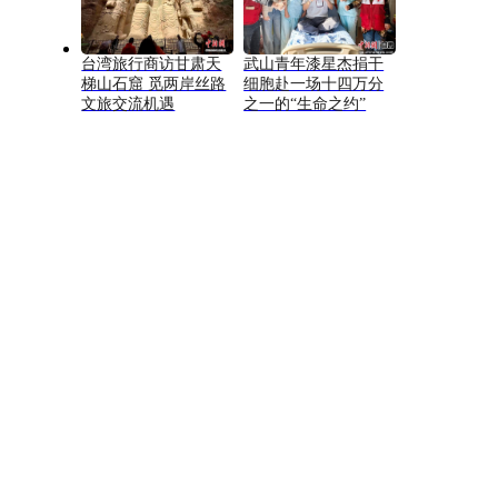
台湾旅行商访甘肃天
武山青年漆星杰捐干
梯山石窟 觅两岸丝路
细胞赴一场十四万分
文旅交流机遇
之一的“生命之约”