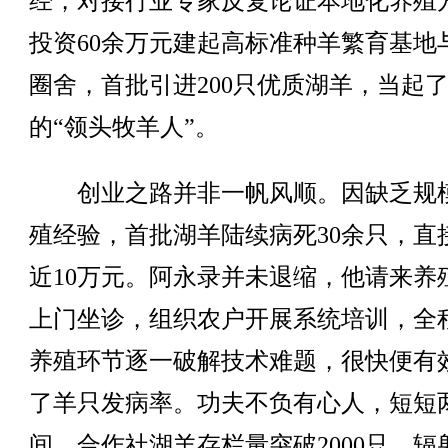
经，对接行业专家反复论证本地化养殖
投资60余万元建起高标准种羊繁育基地
圈舍，首批引进200只优质湖羊，当起
的“领头牧羊人”。
创业之路并非一帆风顺。因缺乏规
殖经验，首批湖羊陆续病死30余只，直
近10万元。阿永录并未退缩，他请来养
上门坐诊，组织农户开展系统培训，全
养殖环节逐一破解技术难题，很快便有
了羊只发病率。功夫不负有心人，短短
间，合作社湖羊存栏量突破2000只，辐