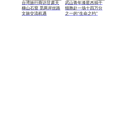
台湾旅行商访甘肃天
武山青年漆星杰捐干
梯山石窟 觅两岸丝路
细胞赴一场十四万分
文旅交流机遇
之一的“生命之约”