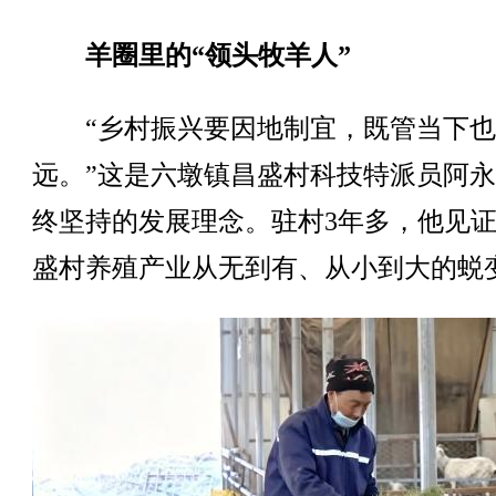
羊圈里的“领头牧羊人”
“乡村振兴要因地制宜，既管当下也
远。”这是六墩镇昌盛村科技特派员阿
终坚持的发展理念。驻村3年多，他见
盛村养殖产业从无到有、从小到大的蜕