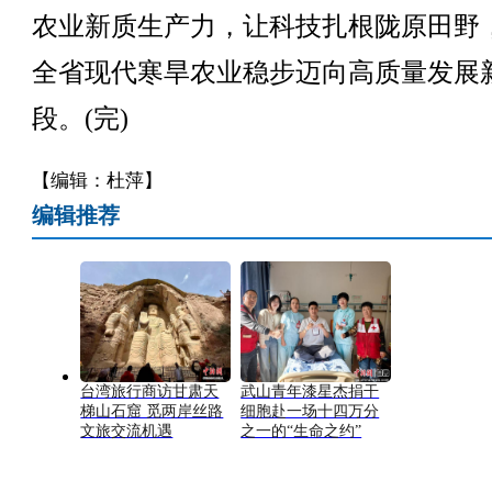
农业新质生产力，让科技扎根陇原田野
全省现代寒旱农业稳步迈向高质量发展
段。(完)
【编辑：杜萍】
编辑推荐
台湾旅行商访甘肃天
武山青年漆星杰捐干
梯山石窟 觅两岸丝路
细胞赴一场十四万分
文旅交流机遇
之一的“生命之约”