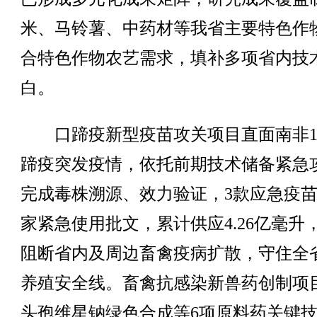
米、马铃薯、中药材等我省主要特色作
合特色作物农艺需求，填补多项省内技
白。
口蹄疫新型疫苗攻关项目直面南非1
蹄疫突发疫情，依托前期技术储备紧急
完成毒株溯源、效力验证，3款应急疫
家紧急使用批文，累计供应4.26亿毫升
阻断省内及周边畜禽疫病扩散，守住全
养殖安全线。畜禽抗感染新兽药创制项
头孢维星钠绿色合成等6项原料药关键