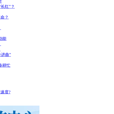
进
长红”？
革命？
？
动能
？
？
奋进曲”
春耕忙
速度?