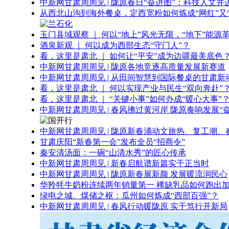
中新网甘肃周周见 | 陇原春日“奋进图”：科技人文并
从西北山沟到海外餐桌，定西宽粉如何炼成“网红”又“
玉门县域观察 ｜ 何以“地上”风光无限，“地下”能源
酒泉新观 ｜ 何以成为西部生态“守门人”？
看，这里是肃北 ｜ 如何让“平安”成为边疆最美底色
中新网甘肃周周见 | 陇原各地竞逐高质量发展新赛道
中新网甘肃周周见 | 从田间智慧到国际餐桌的甘肃新
看，这里是肃北 ｜ 何以实现产业与民生“双向奔赴”
看，这里是肃北 ｜ “关键小事”如何办成“暖心大事”
中新网甘肃周周见 | 春风拂过黄河岸 陇原奏响发展“
中新网甘肃周周见 | 陇原新春涌动文旅热、复工潮、
甘肃庆阳“新春第一会”发布全员“招商令”
秦安清汤面：一碗“山清水秀”的匠心传承
中新网甘肃周周见 | 新春启航谱新篇实干正当时
中新网甘肃周周见 | 陇原新春展新颜 发展暖流润民心
华羚牦牛奶粉连续两年销量第一 稀缺乳品如何跑出加
绿电之城、煤储之枢：瓜州如何炼成“西部百强”？
中新网甘肃周周见 | 春风行动暖陇原 实干笃行开新局