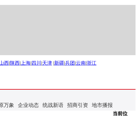
山西
|
陕西
|
上海
|
四川
|
天津
|
新疆
|
兵团
|
云南
|
浙江
原万象
企业动态
统战新语
招商引资
地市播报
当前位