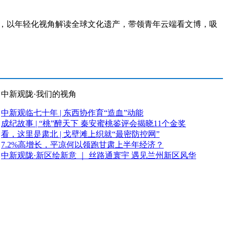
，以年轻化视角解读全球文化遗产，带领青年云端看文博，吸
中新观陇·我们的视角
中新观临七十年 | 东西协作育“造血”动能
成纪故事 | “桃”醉天下 秦安蜜桃鉴评会揭晓11个金奖
看，这里是肃北 | 戈壁滩上织就“最密防控网”
7.2%高增长，平凉何以领跑甘肃上半年经济？
中新观陇·新区绘新意 ｜ 丝路通寰宇 遇见兰州新区风华