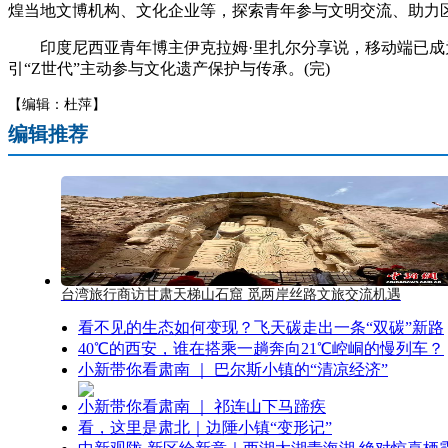
煌当地文博机构、文化企业等，探索青年参与文明交流、助力
印度尼西亚青年博主伊克拉姆·里扎尔分享说，移动端已成为
引“Z世代”主动参与文化遗产保护与传承。(完)
【编辑：杜萍】
编辑推荐
台湾旅行商访甘肃天梯山石窟 觅两岸丝路文旅交流机遇
看不见的生态如何变现？飞天碳走出一条“双碳”新路
40℃的西安，谁在搭乘一趟奔向21℃崆峒的慢列车？
小新带你看肃南 ｜ 巴尔斯小镇的“清凉经济”
小新带你看肃南 ｜ 祁连山下马蹄疾
看，这里是肃北｜边陲小镇“变形记”