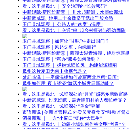
中新观陇·新区绘新意｜西湖太湖青海湖 绝对惊喜栖
看，这里是肃北 ｜ 安全治理的“长效密码”
中新观陇·新区绘新意 ｜ 川水起新洲，水墨绘新城
中新武威观 | 她用二十余载坚守绣出千般乡愁
玉门县域观察 ｜ 公路人的“速度与温度”
看，这里是肃北 ｜ 交通“串”起乡村振兴与强边固防
玉门县域观察｜如何让“甘味”牛走出国门？
玉门县域观察｜风起戈壁，向绿而行
中新观陇·新区绘新意｜西湖太湖青海湖，绝对惊喜
玉门县域观察｜“帮办”服务如何做到？
玉门县域观察 ｜ 拥抱戈壁长风，构建能源版图
瓜州这片麦田为何丰收底气足？
梦幻临泽｜一座保温棚如何改写西北养蟹“日历”
瓜州如何用“夜市经济”激活小城发展新动能？
看，这里是肃北｜戈壁深处的“月光”照亮乡亲致富路
中新武威观 | 过来瞧瞧，最近咱们村的人都忙啥呢？
看，这里是肃北｜戈壁深处“乌金”奔涌
市语新说 | 创新监管模式 外卖员变身食安“移动监督员
酒泉新观 ｜ 一方“小窗口”兜住“大民生”
看，这里是肃北 ｜ 边疆小城如何作答文明“考卷”？