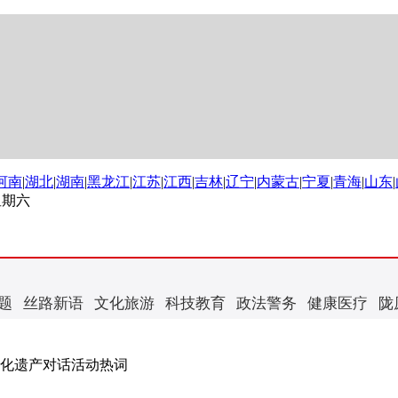
河南
|
湖北
|
湖南
|
黑龙江
|
江苏
|
江西
|
吉林
|
辽宁
|
内蒙古
|
宁夏
|
青海
|
山东
|
 星期六
题
丝路新语
文化旅游
科技教育
政法警务
健康医疗
陇
文化遗产对话活动热词