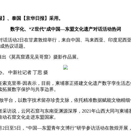
报】、泰国【京华日报】采用。
数字化、“Z世代”成中国—东盟文化遗产对话活动热词
产对话活动2日在甘肃敦煌举行，来自中国、马来西亚、印度尼西
化成热议话题。
推出《莫高窟遇见吴哥窟》摄影作品展。
。 中新社记者 丁思 摄
克里蒂·因表示，目前，柬埔寨正搭建文化遗产数字孪生活态
续拓展数字保护与共享边界。
放平台，以数字技术留存珍贵文脉，依托精准数据赋能文物精细
说，云冈石窟与东南亚渊源深厚，2021年山西大同与柬埔寨
推动石窟文化走进东盟国家。
2日至5日，“中国—东盟青年文博行”研学参访活动在敦煌开