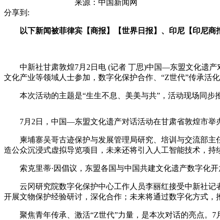
来源：
中国新闻网
分享到:
以下新闻被菲律宾【商报】【世界日报】、印尼【印尼商
中新社甘肃敦煌7月2日电 (记者 丁思)中国—东盟文化遗
文化产业等领域人士参加，数字化保护合作、“Z世代”传承活
本次活动的主题是“生生不息、美美与共”，活动现场同步
7月2日，中国—东盟文化遗产对话活动在甘肃省敦煌市举办
柬埔寨吴哥古迹保护与发展管理局研究、培训与交流部主任索
造公众沉浸式虚拟导览项目，未来还将引入人工智能技术，持
索克里蒂·因倡议，东盟各国与中国共建文化遗产数字化开
云冈研究院数字化保护中心工作人员李丽红接受中新社记者采访
开展文物保护经验研讨，深化合作；未来将通过数字化方式，
聚焦青年传承、激活“Z世代”力量，是本次对话的亮点。7月