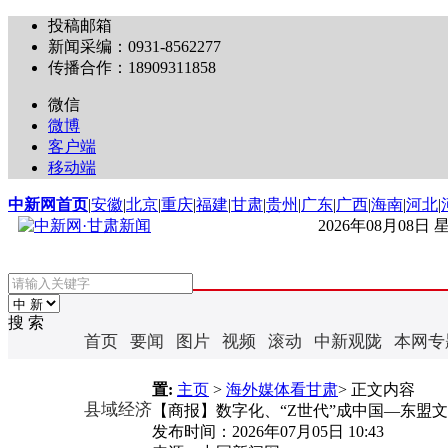
投稿邮箱
新闻采编：0931-8562277
传播合作：18909311858
微信
微博
客户端
移动端
中新网首页
|
安徽
|
北京
|
重庆
|
福建
|
甘肃
|
贵州
|
广东
|
广西
|
海南
|
河北
|
2026年08月08日
搜 索
首页
要闻
图片
视频
滚动
中新观陇
本网专
置:
主页
>
海外媒体看甘肃
> 正文内容
县域经济
【商报】数字化、“Z世代”成中国—东盟
发布时间：
2026年07月05日 10:43