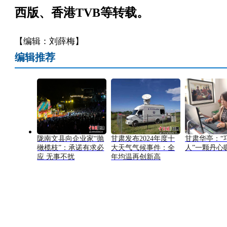
西版、香港TVB等转载。
【编辑：刘薛梅】
编辑推荐
陇南文县向企业家“抛
甘肃发布2024年度十
甘肃华亭：“
橄榄枝”：承诺有求必
大天气气候事件：全
人”一颗丹心
应 无事不扰
年均温再创新高