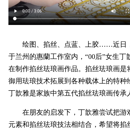
绘图、掐丝、点蓝、上胶……近日
于兰州的惠蘭工作室内，“00后”女生丁
在制作掐丝珐琅画作品。掐丝珐琅画是
御用珐琅技术拓展到各种载体上的特种
丁歆雅是家族中第五代掐丝珐琅画传承
在朋友的启发下，丁歆雅尝试把游
元素和掐丝珐琅技法相结合，希望将掐