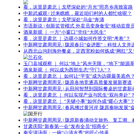
看，这里是肃北｜戈壁深处的“月光”照亮乡亲致富路
中新武威观 | 过来瞧瞧，最近咱们村的人都忙啥呢？
看，这里是肃北｜戈壁深处“乌金”奔涌
市语新说 | 创新监管模式 外卖员变身食安“移动监督员
酒泉新观 ｜ 一方“小窗口”兜住“大民生”
看，这里是肃北 ｜ 边疆小城如何作答文明“考卷”？
中新网甘肃周周见 | 陇原春日“奋进图”：科技人文并
从西北山沟到海外餐桌，定西宽粉如何炼成“网红”又“
玉门县域观察 ｜ 何以“地上”风光无限，“地下”能源
酒泉新观 ｜ 何以成为西部生态“守门人”？
看，这里是肃北 ｜ 如何让“平安”成为边疆最美底色
中新网甘肃周周见 | 陇原各地竞逐高质量发展新赛道
中新网甘肃周周见 | 从田间智慧到国际餐桌的甘肃新
看，这里是肃北 ｜ 何以实现产业与民生“双向奔赴”
看，这里是肃北 ｜ “关键小事”如何办成“暖心大事”
中新网甘肃周周见 | 春风拂过黄河岸 陇原奏响发展“
中新网甘肃周周见 | 陇原新春涌动文旅热、复工潮、
甘肃庆阳“新春第一会”发布全员“招商令”
秦安清汤面：一碗“山清水秀”的匠心传承