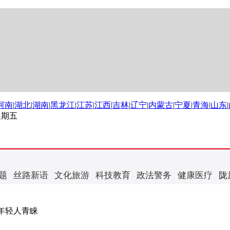
河南
|
湖北
|
湖南
|
黑龙江
|
江苏
|
江西
|
吉林
|
辽宁
|
内蒙古
|
宁夏
|
青海
|
山东
|
 星期五
题
丝路新语
文化旅游
科技教育
政法警务
健康医疗
陇
年轻人青睐