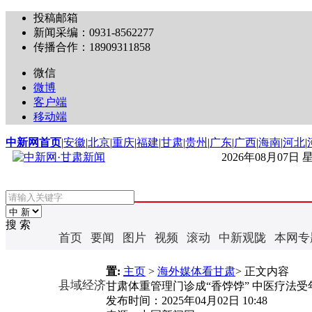
投稿邮箱
新闻采编：0931-8562277
传播合作：18909311858
微信
微博
客户端
移动端
中新网首页
|
安徽
|
北京
|
重庆
|
福建
|
甘肃
|
贵州
|
广东
|
广西
|
海南
|
河北
|
2026年08月07日
搜 索
首页
要闻
图片
视频
滚动
中新观陇
本网专
置:
主页
>
海外媒体看甘肃
> 正文内容
县域经济
甘肃体重管理门诊成“香饽饽” 中医疗法受
发布时间：
2025年04月02日 10:48