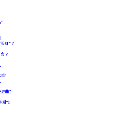
”
进
长红”？
革命？
？
动能
？
？
奋进曲”
春耕忙