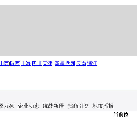
山西
|
陕西
|
上海
|
四川
|
天津
|
新疆
|
兵团
|
云南
|
浙江
原万象
企业动态
统战新语
招商引资
地市播报
当前位