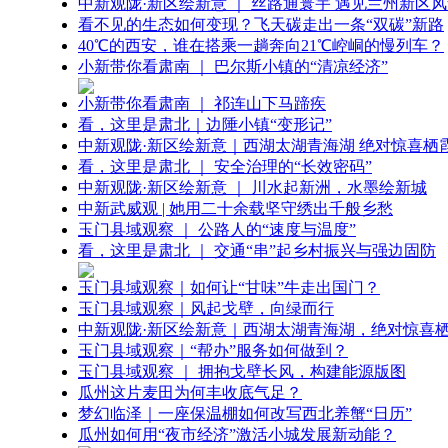
中新观陇·新区绘新意 ｜ 丝路通寰宇 遇见兰州新区
看不见的生态如何变现？飞天碳走出一条“双碳”新路
40℃的西安，谁在搭乘一趟奔向21℃崆峒的慢列车？
小新带你看肃南 ｜ 巴尔斯小镇的“清凉经济”
小新带你看肃南 ｜ 祁连山下马蹄疾
看，这里是肃北｜边陲小镇“变形记”
中新观陇·新区绘新意｜西湖太湖青海湖 绝对惊喜栖
看，这里是肃北 ｜ 安全治理的“长效密码”
中新观陇·新区绘新意 ｜ 川水起新洲，水墨绘新城
中新武威观 | 她用二十余载坚守绣出千般乡愁
玉门县域观察 ｜ 公路人的“速度与温度”
看，这里是肃北 ｜ 交通“串”起乡村振兴与强边固防
玉门县域观察｜如何让“甘味”牛走出国门？
玉门县域观察｜风起戈壁，向绿而行
中新观陇·新区绘新意｜西湖太湖青海湖，绝对惊喜
玉门县域观察｜“帮办”服务如何做到？
玉门县域观察 ｜ 拥抱戈壁长风，构建能源版图
瓜州这片麦田为何丰收底气足？
梦幻临泽｜一座保温棚如何改写西北养蟹“日历”
瓜州如何用“夜市经济”激活小城发展新动能？