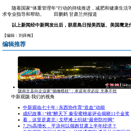
随着国家“体重管理年”行动的持续推进，减肥和健康生活等
求专业指导和帮助。 田鹏鹤 甘肃兰州报道
以上新闻经中新网发出后，获星島日报美西版、美国鹰龙
【编辑：刘薛梅】
编辑推荐
陇南文县向企业家“抛橄榄枝”：承诺有求必应 无事不扰
中新观陇·我们的视角
中新观临七十年 | 东西协作育“造血”动能
成纪故事 | “桃”醉天下 秦安蜜桃鉴评会揭晓11个金奖
看，这里是肃北 | 戈壁滩上织就“最密防控网”
7.2%高增长，平凉何以领跑甘肃上半年经济？