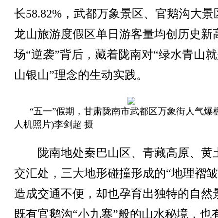
长58.82%，武都万象景区、官鹅沟大
龙山旅游度假区单日游客量均创历史新
场“逆袭”背后，藏着陇南对“绿水青山
山银山”理念的生动实践。
“五一”假期，甘肃陇南市武都区万象街人气爆
人机照片)李剑超 摄
陇南地处秦巴山区、青藏高原、黄
交汇处，三大地形碰撞形成的“地理褶皱
造成交通不便，却也孕育出独特的自然
既有官鹅沟“小九寨”般的山水秘境，也