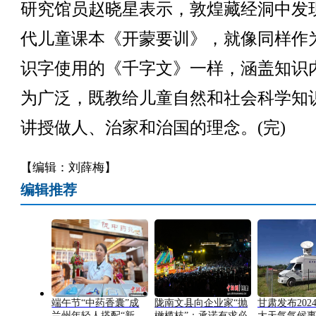
研究馆员赵晓星表示，敦煌藏经洞中发
代儿童课本《开蒙要训》，就像同样作
识字使用的《千字文》一样，涵盖知识
为广泛，既教给儿童自然和社会科学知
讲授做人、治家和治国的理念。(完)
【编辑：刘薛梅】
编辑推荐
端午节“中药香囊”成
陇南文县向企业家“抛
甘肃发布202
兰州年轻人搭配“新
橄榄枝”：承诺有求必
大天气气候