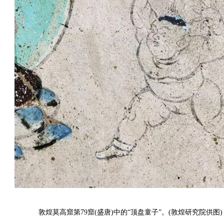
敦煌莫高窟第79窟(盛唐)中的“顶盘童子”。(敦煌研究院供图)