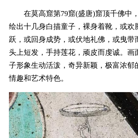
在莫高窟第79窟(盛唐)窟顶千佛中
绘出十几身白描童子，裸身着靴，或欢
跃，或回身成势，或伏地礼佛，或曳带
头上短发，手持莲花，顽皮而虔诚。画
子形象生动活泼，奇异新颖，极富浓郁
情趣和艺术特色。