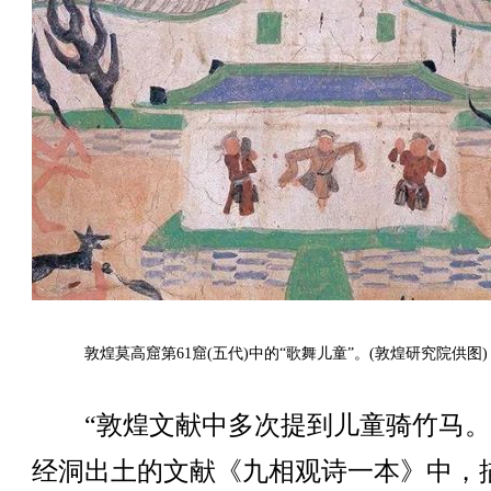
敦煌莫高窟第61窟(五代)中的“歌舞儿童”。(敦煌研究院供图)
“敦煌文献中多次提到儿童骑竹马。
经洞出土的文献《九相观诗一本》中，