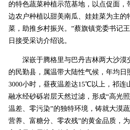
的特色蔬菜种植示范基地，以点促面，
边农户种植以甜美南瓜、娃娃菜为主的
菜，助推乡村振兴。”蔡旗镇党委书记
日接受采访介绍说。
深嵌于腾格里与巴丹吉林两大沙漠
的民勤县，属温带大陆性气候，年均日
3000小时，昼夜温差达15℃以上，祁连
融水经砂砾岩层天然过滤，形成“高光
温差、零污染”的独特环境，铸就大漠蔬
营养、富糖分、零农残”的黄金品质，