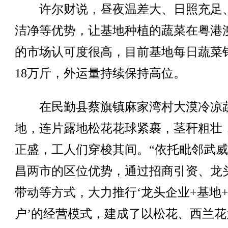
许尔财说，昼夜温差大、日照充足
洁净等优势，让基地种植的蔬菜在粤港
的市场认可度很高，目前基地每日蔬菜
18万斤，外运量持续保持高位。
在民勤县蔡旗镇麻家湾村大漠冷凉
地，连片露地松花花球紧裹，茎秆粗壮
正盛，工人们穿梭其间。“依托毗邻武
昌两市的区位优势，通过招商引资、龙
带动等方式，大力推行‘龙头企业+基地
户’的经营模式，建成了以松花、西兰花