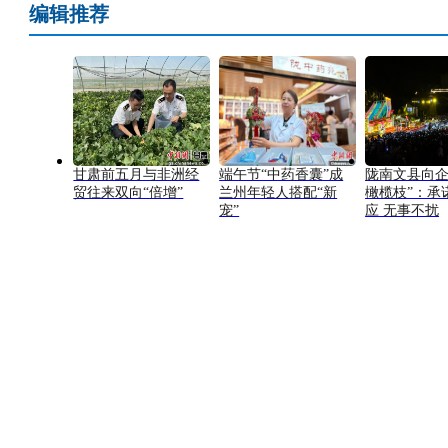
编辑推荐
甘肃前五月与非洲经
端午节“中药香囊”成
陇南文县向企
贸往来双向“倍增”
兰州年轻人搭配“新
橄榄枝”：承
宠”
应 无事不扰