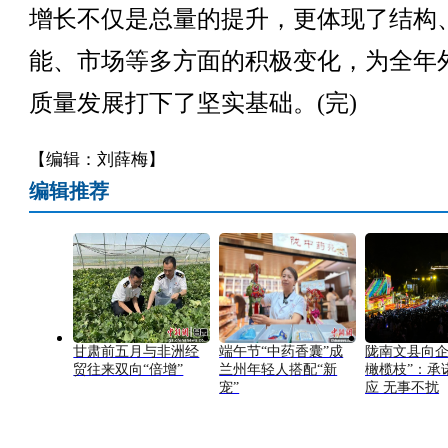
增长不仅是总量的提升，更体现了结构
能、市场等多方面的积极变化，为全年
质量发展打下了坚实基础。(完)
【编辑：刘薛梅】
编辑推荐
甘肃前五月与非洲经
端午节“中药香囊”成
陇南文县向企
贸往来双向“倍增”
兰州年轻人搭配“新
橄榄枝”：承
宠”
应 无事不扰