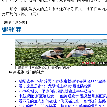
如今，漠泥沟乡人的拉面版图还在不断扩大。除了在国内大小
更广阔的世界。（完）
【编辑：刘薛梅】
编辑推荐
甘肃前五月与非洲经贸往来双向“倍增”
中新观陇·我们的视角
成纪故事 | “桃”醉天下 秦安蜜桃鉴评会揭晓11个金奖
看，这里是肃北 | 戈壁滩上织就“最密防控网”
7.2%高增长，平凉何以领跑甘肃上半年经济？
中新观陇·新区绘新意 ｜ 丝路通寰宇 遇见兰州新区
看不见的生态如何变现？飞天碳走出一条“双碳”新路
40℃的西安，谁在搭乘一趟奔向21℃崆峒的慢列车？