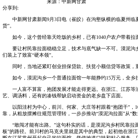
来源：
中新网甘肃
分享到:
中新网甘肃新闻9月3日电（崔皎）在沟壑纵横的临夏州临夏
货”。
如今，这个曾经靠天吃饭的乡村，已有1040户农户带着拉面手
要让村民靠拉面稳稳立足，技术与底气缺一不可。漠泥沟乡精准
们装上了致富“硬本领”。
同时，当地还紧盯创业担保贷款、扶贫小额信贷等政策，重点帮
如今，漠泥沟乡一个普通拉面馆一年能挣约15万元，全乡拉面
一人富不算富，抱团发展才能走得更远。在浙江、江苏等沿海
艺、调汤料，还有的凑钱帮缺启动资金的老乡盘下店面。
以阳洼村为中心，前川、何家、大庄等村跟着“抱团干”，104
靠，从粗放摆摊往规范管理转，一步步推动“漠泥沟拉面”从“数
“敢闯才能有出路。”这句朴实的话，是漠泥沟乡村民靠拉面
板”的路径。前川村的马克夫里就是其中的典型，起初他在浙
断在江苏常州开起自己的拉面馆，凭借地道口味和贴心服务，