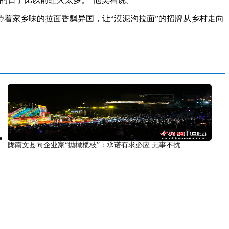
着家乡味的拉面香飘异国，让“漠泥沟拉面”的招牌从乡村走向
陇南文县向企业家“抛橄榄枝”：承诺有求必应 无事不扰