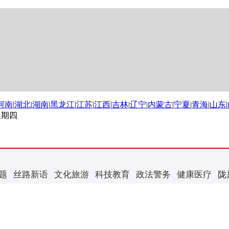
河南
|
湖北
|
湖南
|
黑龙江
|
江苏
|
江西
|
吉林
|
辽宁
|
内蒙古
|
宁夏
|
青海
|
山东
|
 星期四
题
丝路新语
文化旅游
科技教育
政法警务
健康医疗
陇