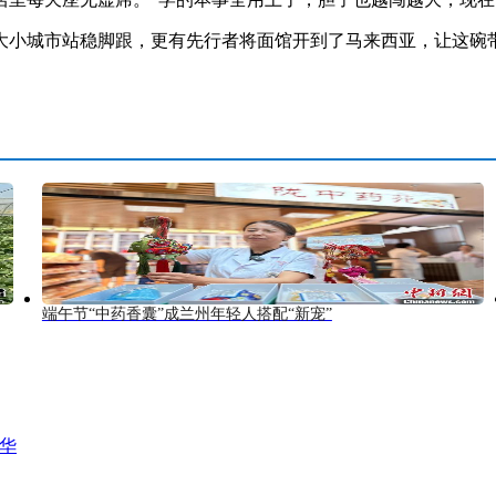
城市站稳脚跟，更有先行者将面馆开到了马来西亚，让这碗带
端午节“中药香囊”成兰州年轻人搭配“新宠”
风华