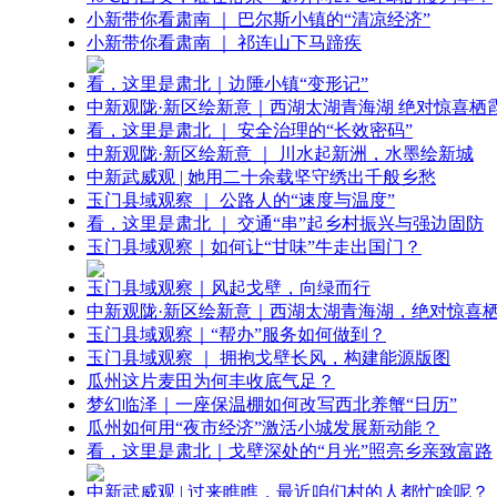
小新带你看肃南 ｜ 巴尔斯小镇的“清凉经济”
小新带你看肃南 ｜ 祁连山下马蹄疾
看，这里是肃北｜边陲小镇“变形记”
中新观陇·新区绘新意｜西湖太湖青海湖 绝对惊喜栖
看，这里是肃北 ｜ 安全治理的“长效密码”
中新观陇·新区绘新意 ｜ 川水起新洲，水墨绘新城
中新武威观 | 她用二十余载坚守绣出千般乡愁
玉门县域观察 ｜ 公路人的“速度与温度”
看，这里是肃北 ｜ 交通“串”起乡村振兴与强边固防
玉门县域观察｜如何让“甘味”牛走出国门？
玉门县域观察｜风起戈壁，向绿而行
中新观陇·新区绘新意｜西湖太湖青海湖，绝对惊喜
玉门县域观察｜“帮办”服务如何做到？
玉门县域观察 ｜ 拥抱戈壁长风，构建能源版图
瓜州这片麦田为何丰收底气足？
梦幻临泽｜一座保温棚如何改写西北养蟹“日历”
瓜州如何用“夜市经济”激活小城发展新动能？
看，这里是肃北｜戈壁深处的“月光”照亮乡亲致富路
中新武威观 | 过来瞧瞧，最近咱们村的人都忙啥呢？