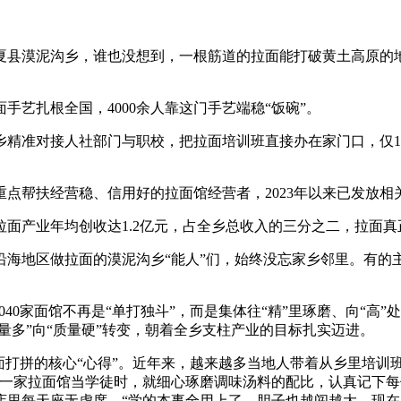
县漠泥沟乡，谁也没想到，一根筋道的拉面能打破黄土高原的地
艺扎根全国，4000余人靠这门手艺端稳“饭碗”。
对接人社部门与职校，把拉面培训班直接办在家门口，仅13期
扶经营稳、信用好的拉面馆经营者，2023年以来已发放相关贷
产业年均创收达1.2亿元，占全乡总收入的三分之二，拉面真
地区做拉面的漠泥沟乡“能人”们，始终没忘家乡邻里。有的
0家面馆不再是“单打独斗”，而是集体往“精”里琢磨、向“高
量多”向“质量硬”转变，朝着全乡支柱产业的目标扎实迈进。
打拼的核心“心得”。近年来，越来越多当地人带着从乡里培训班
江一家拉面馆当学徒时，就细心琢磨调味汤料的配比，认真记下
店里每天座无虚席。“学的本事全用上了，胆子也越闯越大，现在