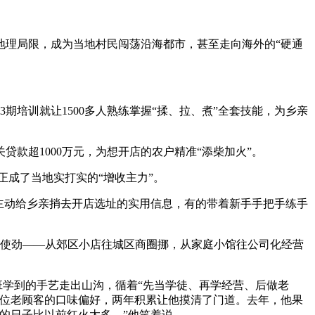
理局限，成为当地村民闯荡沿海都市，甚至走向海外的“硬通
培训就让1500多人熟练掌握“揉、拉、煮”全套技能，为乡亲
款超1000万元，为想开店的农户精准“添柴加火”。
正成了当地实打实的“增收主力”。
主动给乡亲捎去开店选址的实用信息，有的带着新手手把手练手
”处使劲——从郊区小店往城区商圈挪，从家庭小馆往公司化经营
学到的手艺走出山沟，循着“先当学徒、再学经营、后做老
每位老顾客的口味偏好，两年积累让他摸清了门道。去年，他果
的日子比以前红火太多。”他笑着说。