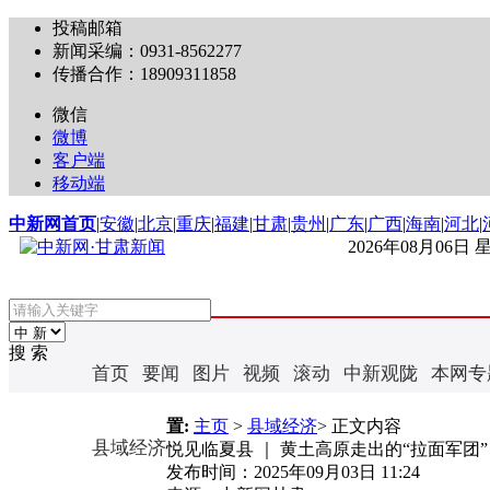
投稿邮箱
新闻采编：0931-8562277
传播合作：18909311858
微信
微博
客户端
移动端
中新网首页
|
安徽
|
北京
|
重庆
|
福建
|
甘肃
|
贵州
|
广东
|
广西
|
海南
|
河北
|
2026年08月06日
搜 索
首页
要闻
图片
视频
滚动
中新观陇
本网专
置:
主页
>
县域经济
> 正文内容
县域经济
悦见临夏县 ｜ 黄土高原走出的“拉面军团”
发布时间：
2025年09月03日 11:24