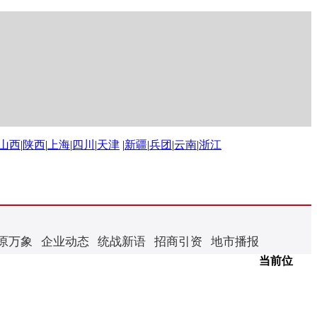
山西
|
陕西
|
上海
|
四川
|
天津
|
新疆
|
兵团
|
云南
|
浙江
原万象
企业动态
统战新语
招商引资
地市播报
当前位