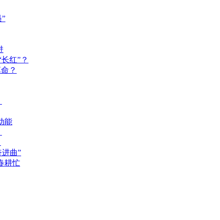
”
进
长红”？
革命？
？
动能
？
？
奋进曲”
春耕忙