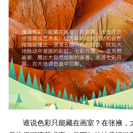
谁说色彩只能藏在画室？在张掖，