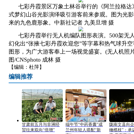
七彩丹霞景区万象土林谷举行的《阿兰拉格达
式梦幻山谷光影演绎吸引游客前来参观。图为光影
来的九色鹿形象。中新社记者 九美旦增 摄
七彩丹霞举行无人机编队图形表演。500架无
幻化出“张掖七彩丹霞欢迎您”等字幕和热气球升空
图形，为广大游客奉上一场视觉盛宴。(无人机照片
图/CNSphoto 成林 摄
【编辑：杜萍】
编辑推荐
甘肃前五月与非洲经
端午节“中药香囊”成
陇南文县向企
贸往来双向“倍增”
兰州年轻人搭配“新
橄榄枝”：承