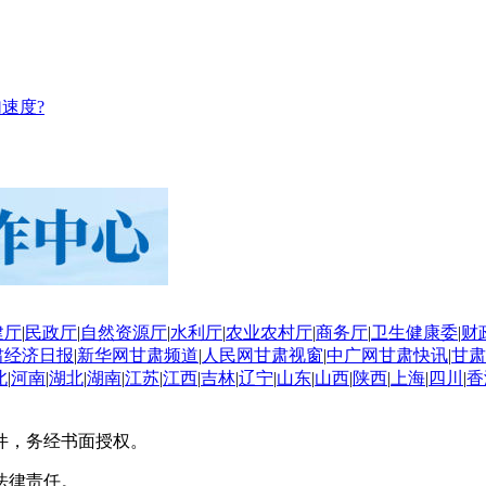
速度?
建厅
|
民政厅
|
自然资源厅
|
水利厅
|
农业农村厅
|
商务厅
|
卫生健康委
|
财
肃经济日报
|
新华网甘肃频道
|
人民网甘肃视窗
|
中广网甘肃快讯
|
甘肃
北
|
河南
|
湖北
|
湖南
|
江苏
|
江西
|
吉林
|
辽宁
|
山东
|
山西
|
陕西
|
上海
|
四川
|
香
件，务经书面授权。
法律责任。