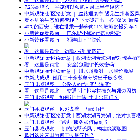
看，这里是肃北 | 戈壁滩上织就“最密防控网”
7.2%高增长，平凉何以领跑甘肃上半年经济？
中新观陇·新区绘新意 ｜ 丝路通寰宇 遇见兰州新区
看不见的生态如何变现？飞天碳走出一条“双碳”新路
40℃的西安，谁在搭乘一趟奔向21℃崆峒的慢列车？
小新带你看肃南 ｜ 巴尔斯小镇的“清凉经济”
小新带你看肃南 ｜ 祁连山下马蹄疾
看，这里是肃北｜边陲小镇“变形记”
中新观陇·新区绘新意｜西湖太湖青海湖 绝对惊喜栖
看，这里是肃北 ｜ 安全治理的“长效密码”
中新观陇·新区绘新意 ｜ 川水起新洲，水墨绘新城
中新武威观 | 她用二十余载坚守绣出千般乡愁
玉门县域观察 ｜ 公路人的“速度与温度”
看，这里是肃北 ｜ 交通“串”起乡村振兴与强边固防
玉门县域观察｜如何让“甘味”牛走出国门？
玉门县域观察｜风起戈壁，向绿而行
中新观陇·新区绘新意｜西湖太湖青海湖，绝对惊喜
玉门县域观察｜“帮办”服务如何做到？
玉门县域观察 ｜ 拥抱戈壁长风，构建能源版图
瓜州这片麦田为何丰收底气足？