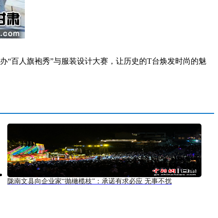
“百人旗袍秀”与服装设计大赛，让历史的T台焕发时尚的魅
陇南文县向企业家“抛橄榄枝”：承诺有求必应 无事不扰