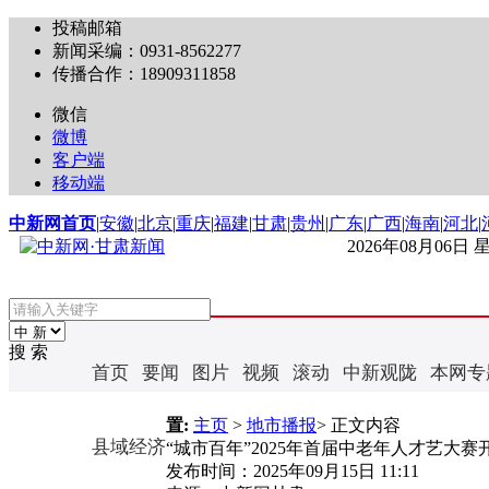
投稿邮箱
新闻采编：0931-8562277
传播合作：18909311858
微信
微博
客户端
移动端
中新网首页
|
安徽
|
北京
|
重庆
|
福建
|
甘肃
|
贵州
|
广东
|
广西
|
海南
|
河北
|
2026年08月06日
搜 索
首页
要闻
图片
视频
滚动
中新观陇
本网专
置:
主页
>
地市播报
> 正文内容
县域经济
“城市百年”2025年首届中老年人才艺大赛
发布时间：
2025年09月15日 11:11