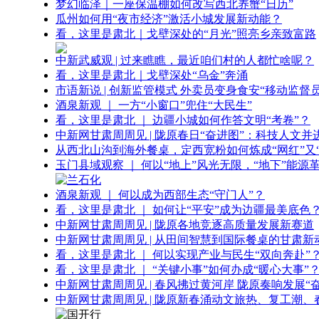
梦幻临泽｜一座保温棚如何改写西北养蟹“日历”
瓜州如何用“夜市经济”激活小城发展新动能？
看，这里是肃北｜戈壁深处的“月光”照亮乡亲致富路
中新武威观 | 过来瞧瞧，最近咱们村的人都忙啥呢？
看，这里是肃北｜戈壁深处“乌金”奔涌
市语新说 | 创新监管模式 外卖员变身食安“移动监督员
酒泉新观 ｜ 一方“小窗口”兜住“大民生”
看，这里是肃北 ｜ 边疆小城如何作答文明“考卷”？
中新网甘肃周周见 | 陇原春日“奋进图”：科技人文并
从西北山沟到海外餐桌，定西宽粉如何炼成“网红”又“
玉门县域观察 ｜ 何以“地上”风光无限，“地下”能源
酒泉新观 ｜ 何以成为西部生态“守门人”？
看，这里是肃北 ｜ 如何让“平安”成为边疆最美底色
中新网甘肃周周见 | 陇原各地竞逐高质量发展新赛道
中新网甘肃周周见 | 从田间智慧到国际餐桌的甘肃新
看，这里是肃北 ｜ 何以实现产业与民生“双向奔赴”
看，这里是肃北 ｜ “关键小事”如何办成“暖心大事”
中新网甘肃周周见 | 春风拂过黄河岸 陇原奏响发展“
中新网甘肃周周见 | 陇原新春涌动文旅热、复工潮、