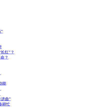
”
进
长红”？
革命？
？
动能
？
？
奋进曲”
春耕忙