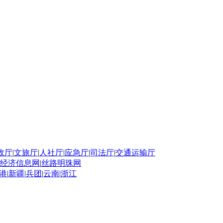
政厅
|
文旅厅
|
人社厅
|
应急厅
|
司法厅
|
交通运输厅
经济信息网
|
丝路明珠网
港
|
新疆
|
兵团
|
云南
|
浙江