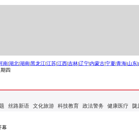
河南
|
湖北
|
湖南
|
黑龙江
|
江苏
|
江西
|
吉林
|
辽宁
|
内蒙古
|
宁夏
|
青海
|
山东
|
 星期四
题
丝路新语
文化旅游
科技教育
政法警务
健康医疗
陇
开幕