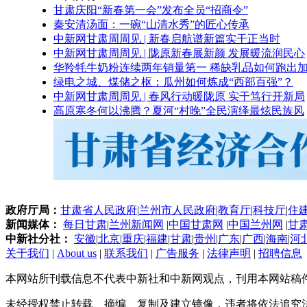
甘肃庆阳“新春第一会”发布全员“招商令”
秦安清汤面：一碗“山清水秀”的匠心传承
中新网甘肃周周见 | 新春启航谱新篇实干正当时
中新网甘肃周周见 | 陇原新春展新颜 发展暖流润民心
华羚牦牛奶粉连续两年销量第一 稀缺乳品如何跑出加
绿电之城、煤储之枢：瓜州如何炼成“西部百强”？
中新网甘肃周周见 | 春风行动暖陇原 实干笃行开新局
高原寒冬何以沸腾？夏河“村晚”全民演绎最炫民族风
政府厅局：
甘肃省人民政府
|
兰州市人民政府
|
教育厅
|
科技厅
|
住
新闻媒体：
每日甘肃
|
兰州新闻网
|
中国甘肃网
|
中国兰州网
|
甘
中新社分社：
安徽
|
北京
|
重庆
|
福建
|
甘肃
|
贵州
|
广东
|
广西
|
海南
|
河
关于我们
|
About us
|
联系我们
|
广告服务
|
法律声明
|
招聘信息
本网站所刊载信息不代表中新社和中新网观点，刊用本网站稿
未经授权禁止转载、摘编、复制及建立镜像，违者将依法追究