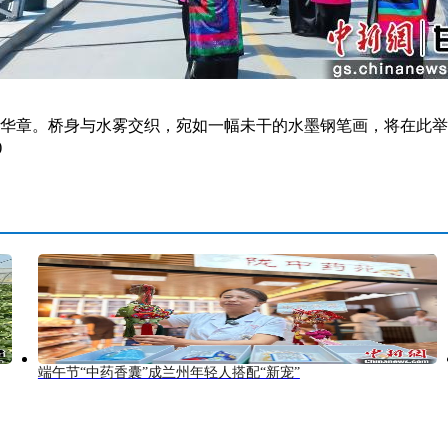
华章。桥身与水雾交织，宛如一幅未干的水墨钢笔画，将在此举办
)
端午节“中药香囊”成兰州年轻人搭配“新宠”