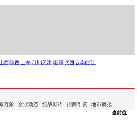
山西
|
陕西
|
上海
|
四川
|
天津
|
新疆
|
兵团
|
云南
|
浙江
原万象
企业动态
统战新语
招商引资
地市播报
当前位