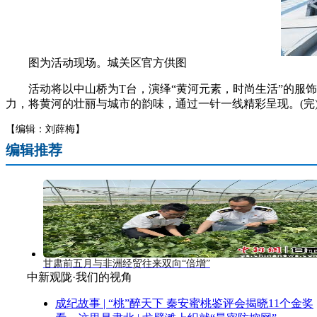
图为活动现场。城关区官方供图
活动将以中山桥为T台，演绎“黄河元素，时尚生活”的服饰
力，将黄河的壮丽与城市的韵味，通过一针一线精彩呈现。(完
【编辑：刘薛梅】
编辑推荐
甘肃前五月与非洲经贸往来双向“倍增”
中新观陇·我们的视角
成纪故事 | “桃”醉天下 秦安蜜桃鉴评会揭晓11个金奖