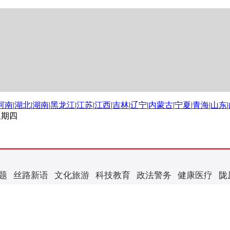
河南
|
湖北
|
湖南
|
黑龙江
|
江苏
|
江西
|
吉林
|
辽宁
|
内蒙古
|
宁夏
|
青海
|
山东
|
 星期四
题
丝路新语
文化旅游
科技教育
政法警务
健康医疗
陇