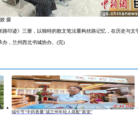
姣 摄
路印迹》三册，以独特的散文笔法重构丝路记忆，在历史与文
，兰州西北书城协办。(完)
端午节“中药香囊”成兰州年轻人搭配“新宠”