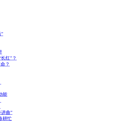
”
进
长红”？
革命？
？
动能
？
？
奋进曲”
春耕忙