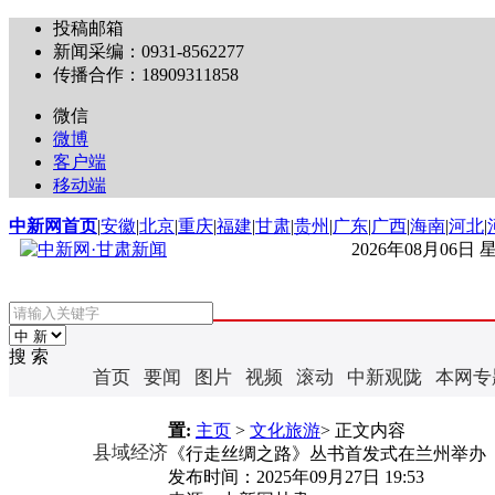
投稿邮箱
新闻采编：0931-8562277
传播合作：18909311858
微信
微博
客户端
移动端
中新网首页
|
安徽
|
北京
|
重庆
|
福建
|
甘肃
|
贵州
|
广东
|
广西
|
海南
|
河北
|
2026年08月06日
搜 索
首页
要闻
图片
视频
滚动
中新观陇
本网专
置:
主页
>
文化旅游
> 正文内容
县域经济
《行走丝绸之路》丛书首发式在兰州举办
发布时间：
2025年09月27日 19:53