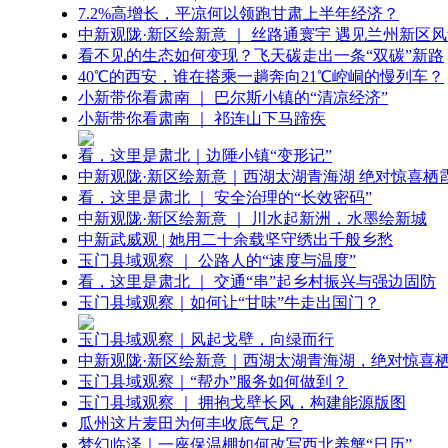
7.2%高增长，平凉何以领跑甘肃上半年经济？
中新观陇·新区绘新意 ｜ 丝路通寰宇 遇见兰州新区
看不见的生态如何变现？飞天碳走出一条“双碳”新路
40℃的西安，谁在搭乘一趟奔向21℃崆峒的慢列车？
小新带你看肃南 ｜ 巴尔斯小镇的“清凉经济”
小新带你看肃南 ｜ 祁连山下马蹄疾
看，这里是肃北｜边陲小镇“变形记”
中新观陇·新区绘新意｜西湖太湖青海湖 绝对惊喜栖
看，这里是肃北 ｜ 安全治理的“长效密码”
中新观陇·新区绘新意 ｜ 川水起新洲，水墨绘新城
中新武威观 | 她用二十余载坚守绣出千般乡愁
玉门县域观察 ｜ 公路人的“速度与温度”
看，这里是肃北 ｜ 交通“串”起乡村振兴与强边固防
玉门县域观察｜如何让“甘味”牛走出国门？
玉门县域观察｜风起戈壁，向绿而行
中新观陇·新区绘新意｜西湖太湖青海湖，绝对惊喜
玉门县域观察｜“帮办”服务如何做到？
玉门县域观察 ｜ 拥抱戈壁长风，构建能源版图
瓜州这片麦田为何丰收底气足？
梦幻临泽｜一座保温棚如何改写西北养蟹“日历”