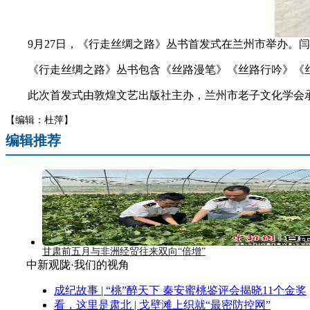
9月27日，《行走丝绸之路》丛书首发式在兰州市举办。闫
《行走丝绸之路》丛书包含《丝路漫笔》《丝路行吟》《丝
此次首发式由敦煌文艺出版社主办，兰州市老子文化学会承办
【编辑：杜萍】
编辑推荐
甘肃前五月与非洲经贸往来双向“倍增”
中新观陇·我们的视角
成纪故事 | “桃”醉天下 秦安蜜桃鉴评会揭晓11个金奖
看，这里是肃北 | 戈壁滩上织就“最密防控网”