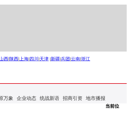
山西
|
陕西
|
上海
|
四川
|
天津
|
新疆
|
兵团
|
云南
|
浙江
原万象
企业动态
统战新语
招商引资
地市播报
当前位