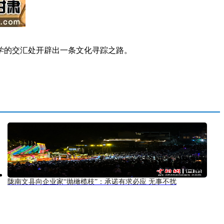
学的交汇处开辟出一条文化寻踪之路。
陇南文县向企业家“抛橄榄枝”：承诺有求必应 无事不扰