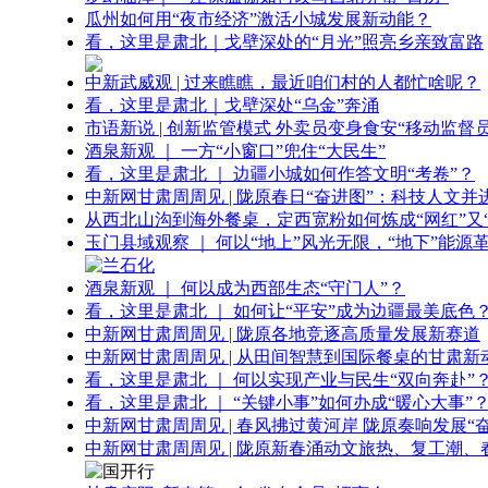
瓜州如何用“夜市经济”激活小城发展新动能？
看，这里是肃北｜戈壁深处的“月光”照亮乡亲致富路
中新武威观 | 过来瞧瞧，最近咱们村的人都忙啥呢？
看，这里是肃北｜戈壁深处“乌金”奔涌
市语新说 | 创新监管模式 外卖员变身食安“移动监督员
酒泉新观 ｜ 一方“小窗口”兜住“大民生”
看，这里是肃北 ｜ 边疆小城如何作答文明“考卷”？
中新网甘肃周周见 | 陇原春日“奋进图”：科技人文并
从西北山沟到海外餐桌，定西宽粉如何炼成“网红”又“
玉门县域观察 ｜ 何以“地上”风光无限，“地下”能源
酒泉新观 ｜ 何以成为西部生态“守门人”？
看，这里是肃北 ｜ 如何让“平安”成为边疆最美底色
中新网甘肃周周见 | 陇原各地竞逐高质量发展新赛道
中新网甘肃周周见 | 从田间智慧到国际餐桌的甘肃新
看，这里是肃北 ｜ 何以实现产业与民生“双向奔赴”
看，这里是肃北 ｜ “关键小事”如何办成“暖心大事”
中新网甘肃周周见 | 春风拂过黄河岸 陇原奏响发展“
中新网甘肃周周见 | 陇原新春涌动文旅热、复工潮、