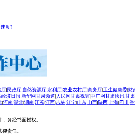
速度?
建厅
|
民政厅
|
自然资源厅
|
水利厅
|
农业农村厅
|
商务厅
|
卫生健康委
|
财
肃经济日报
|
新华网甘肃频道
|
人民网甘肃视窗
|
中广网甘肃快讯
|
甘肃
北
|
河南
|
湖北
|
湖南
|
江苏
|
江西
|
吉林
|
辽宁
|
山东
|
山西
|
陕西
|
上海
|
四川
|
香
件，务经书面授权。
法律责任。