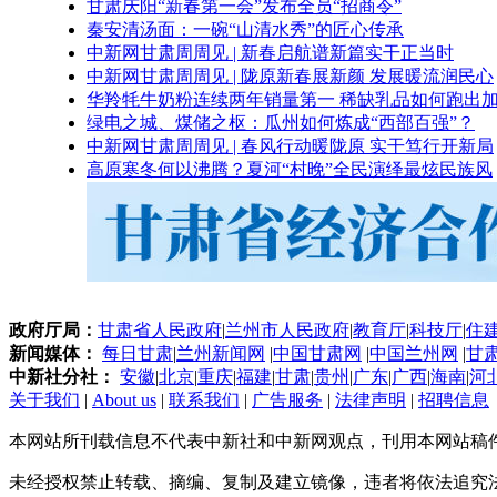
甘肃庆阳“新春第一会”发布全员“招商令”
秦安清汤面：一碗“山清水秀”的匠心传承
中新网甘肃周周见 | 新春启航谱新篇实干正当时
中新网甘肃周周见 | 陇原新春展新颜 发展暖流润民心
华羚牦牛奶粉连续两年销量第一 稀缺乳品如何跑出加
绿电之城、煤储之枢：瓜州如何炼成“西部百强”？
中新网甘肃周周见 | 春风行动暖陇原 实干笃行开新局
高原寒冬何以沸腾？夏河“村晚”全民演绎最炫民族风
政府厅局：
甘肃省人民政府
|
兰州市人民政府
|
教育厅
|
科技厅
|
住
新闻媒体：
每日甘肃
|
兰州新闻网
|
中国甘肃网
|
中国兰州网
|
甘
中新社分社：
安徽
|
北京
|
重庆
|
福建
|
甘肃
|
贵州
|
广东
|
广西
|
海南
|
河
关于我们
|
About us
|
联系我们
|
广告服务
|
法律声明
|
招聘信息
本网站所刊载信息不代表中新社和中新网观点，刊用本网站稿
未经授权禁止转载、摘编、复制及建立镜像，违者将依法追究