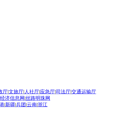
政厅
|
文旅厅
|
人社厅
|
应急厅
|
司法厅
|
交通运输厅
经济信息网
|
丝路明珠网
港
|
新疆
|
兵团
|
云南
|
浙江