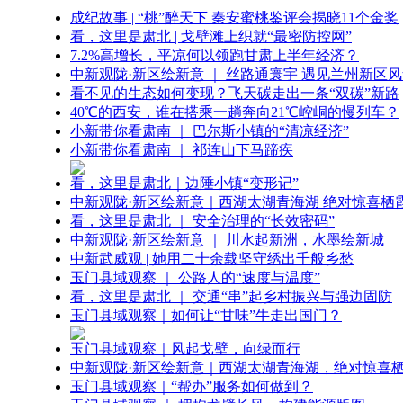
成纪故事 | “桃”醉天下 秦安蜜桃鉴评会揭晓11个金奖
看，这里是肃北 | 戈壁滩上织就“最密防控网”
7.2%高增长，平凉何以领跑甘肃上半年经济？
中新观陇·新区绘新意 ｜ 丝路通寰宇 遇见兰州新区
看不见的生态如何变现？飞天碳走出一条“双碳”新路
40℃的西安，谁在搭乘一趟奔向21℃崆峒的慢列车？
小新带你看肃南 ｜ 巴尔斯小镇的“清凉经济”
小新带你看肃南 ｜ 祁连山下马蹄疾
看，这里是肃北｜边陲小镇“变形记”
中新观陇·新区绘新意｜西湖太湖青海湖 绝对惊喜栖
看，这里是肃北 ｜ 安全治理的“长效密码”
中新观陇·新区绘新意 ｜ 川水起新洲，水墨绘新城
中新武威观 | 她用二十余载坚守绣出千般乡愁
玉门县域观察 ｜ 公路人的“速度与温度”
看，这里是肃北 ｜ 交通“串”起乡村振兴与强边固防
玉门县域观察｜如何让“甘味”牛走出国门？
玉门县域观察｜风起戈壁，向绿而行
中新观陇·新区绘新意｜西湖太湖青海湖，绝对惊喜
玉门县域观察｜“帮办”服务如何做到？