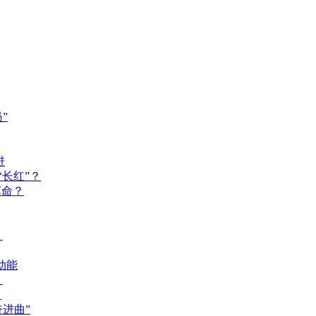
”
进
长红”？
革命？
？
动能
？
？
奋进曲”