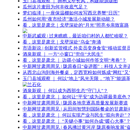
玉门县域观察 ｜ 拥抱戈壁长风，构建能源版图
瓜州这片麦田为何丰收底气足？
梦幻临泽｜一座保温棚如何改写西北养蟹“日历”
瓜州如何用“夜市经济”激活小城发展新动能？
看，这里是肃北｜戈壁深处的“月光”照亮乡亲致富路
中新武威观 | 过来瞧瞧，最近咱们村的人都忙啥呢？
看，这里是肃北｜戈壁深处“乌金”奔涌
市语新说 | 创新监管模式 外卖员变身食安“移动监督员
酒泉新观 ｜ 一方“小窗口”兜住“大民生”
看，这里是肃北 ｜ 边疆小城如何作答文明“考卷”？
中新网甘肃周周见 | 陇原春日“奋进图”：科技人文并
从西北山沟到海外餐桌，定西宽粉如何炼成“网红”又“
玉门县域观察 ｜ 何以“地上”风光无限，“地下”能源
酒泉新观 ｜ 何以成为西部生态“守门人”？
看，这里是肃北 ｜ 如何让“平安”成为边疆最美底色
中新网甘肃周周见 | 陇原各地竞逐高质量发展新赛道
中新网甘肃周周见 | 从田间智慧到国际餐桌的甘肃新
看，这里是肃北 ｜ 何以实现产业与民生“双向奔赴”
看，这里是肃北 ｜ “关键小事”如何办成“暖心大事”
中新网甘肃周周见 | 春风拂过黄河岸 陇原奏响发展“