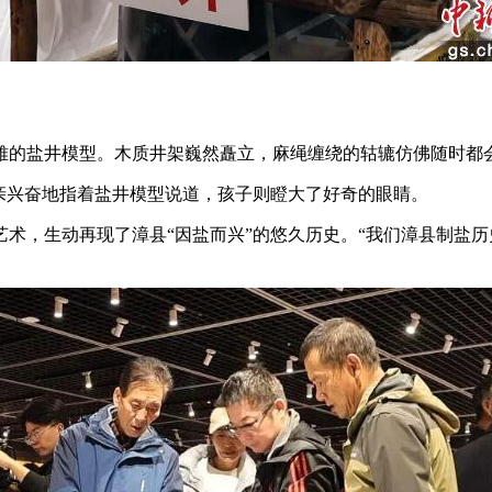
的盐井模型。木质井架巍然矗立，麻绳缠绕的轱辘仿佛随时都会
兴奋地指着盐井模型说道，孩子则瞪大了好奇的眼睛。
生动再现了漳县“因盐而兴”的悠久历史。“我们漳县制盐历史