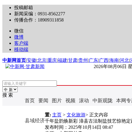
投稿邮箱
新闻采编：0931-8562277
传播合作：18909311858
微信
微博
客户端
移动端
中新网首页
|
安徽
|
北京
|
重庆
|
福建
|
甘肃
|
贵州
|
广东
|
广西
|
海南
|
河北
|
2026年08月06日
搜 索
首页
要闻
图片
视频
滚动
中新观陇
本网专
置:
主页
>
文化旅游
> 正文内容
县域经济
千年盐韵焕新彩 漳县古法制盐技艺惊艳定
发布时间：
2025年10月14日 08:47