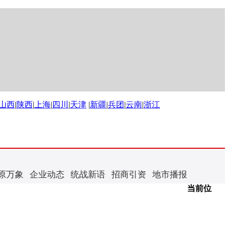
山西
|
陕西
|
上海
|
四川
|
天津
|
新疆
|
兵团
|
云南
|
浙江
原万象
企业动态
统战新语
招商引资
地市播报
当前位