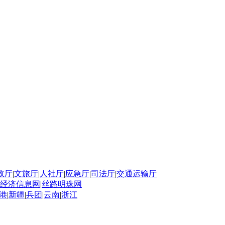
政厅
|
文旅厅
|
人社厅
|
应急厅
|
司法厅
|
交通运输厅
经济信息网
|
丝路明珠网
港
|
新疆
|
兵团
|
云南
|
浙江