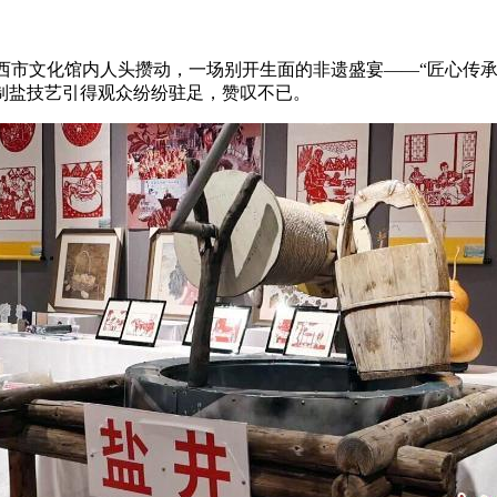
日，定西市文化馆内人头攒动，一场别开生面的非遗盛宴——“匠心
制盐技艺引得观众纷纷驻足，赞叹不已。