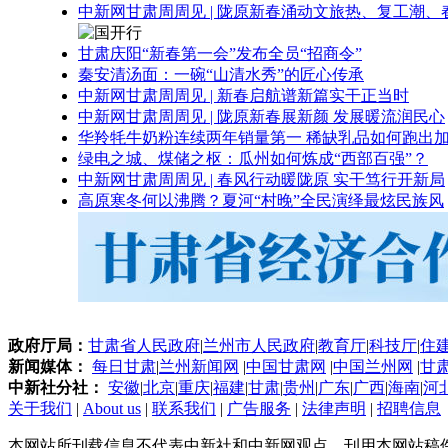
中新网甘肃周周见 | 陇原新春涌动文旅热、复工潮、
甘肃庆阳“新春第一会”发布全员“招商令”
秦安清汤面：一碗“山清水秀”的匠心传承
中新网甘肃周周见 | 新春启航谱新篇实干正当时
中新网甘肃周周见 | 陇原新春展新颜 发展暖流润民心
华羚牦牛奶粉连续两年销量第一 稀缺乳品如何跑出加
绿电之城、煤储之枢：瓜州如何炼成“西部百强”？
中新网甘肃周周见 | 春风行动暖陇原 实干笃行开新局
高原寒冬何以沸腾？夏河“村晚”全民演绎最炫民族风
政府厅局：
甘肃省人民政府
|
兰州市人民政府
|
教育厅
|
科技厅
|
住
新闻媒体：
每日甘肃
|
兰州新闻网
|
中国甘肃网
|
中国兰州网
|
甘
中新社分社：
安徽
|
北京
|
重庆
|
福建
|
甘肃
|
贵州
|
广东
|
广西
|
海南
|
河
关于我们
|
About us
|
联系我们
|
广告服务
|
法律声明
|
招聘信息
本网站所刊载信息不代表中新社和中新网观点，刊用本网站稿