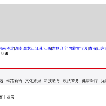
河南
|
湖北
|
湖南
|
黑龙江
|
江苏
|
江西
|
吉林
|
辽宁
|
内蒙古
|
宁夏
|
青海
|
山东
|
 星期四
题
丝路新语
文化旅游
科技教育
政法警务
健康医疗
陇
西非遗展