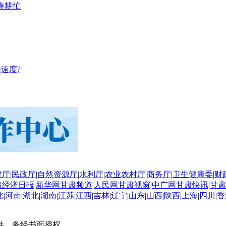
春耕忙
速度?
建厅
|
民政厅
|
自然资源厅
|
水利厅
|
农业农村厅
|
商务厅
|
卫生健康委
|
财
肃经济日报
|
新华网甘肃频道
|
人民网甘肃视窗
|
中广网甘肃快讯
|
甘肃
北
|
河南
|
湖北
|
湖南
|
江苏
|
江西
|
吉林
|
辽宁
|
山东
|
山西
|
陕西
|
上海
|
四川
|
香
件，务经书面授权。