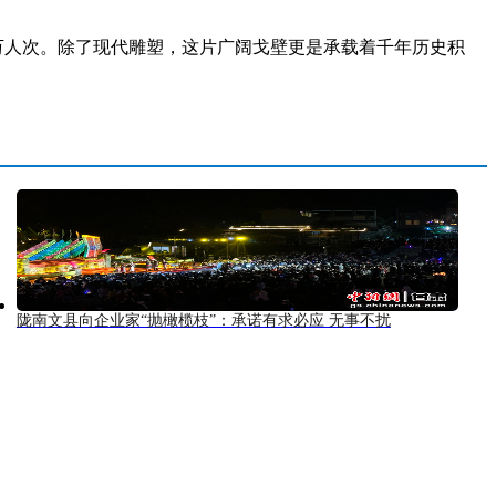
0万人次。除了现代雕塑，这片广阔戈壁更是承载着千年历史积
陇南文县向企业家“抛橄榄枝”：承诺有求必应 无事不扰