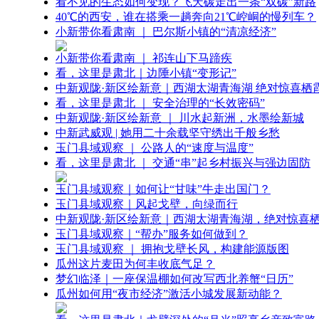
看不见的生态如何变现？飞天碳走出一条“双碳”新路
40℃的西安，谁在搭乘一趟奔向21℃崆峒的慢列车？
小新带你看肃南 ｜ 巴尔斯小镇的“清凉经济”
小新带你看肃南 ｜ 祁连山下马蹄疾
看，这里是肃北｜边陲小镇“变形记”
中新观陇·新区绘新意｜西湖太湖青海湖 绝对惊喜栖
看，这里是肃北 ｜ 安全治理的“长效密码”
中新观陇·新区绘新意 ｜ 川水起新洲，水墨绘新城
中新武威观 | 她用二十余载坚守绣出千般乡愁
玉门县域观察 ｜ 公路人的“速度与温度”
看，这里是肃北 ｜ 交通“串”起乡村振兴与强边固防
玉门县域观察｜如何让“甘味”牛走出国门？
玉门县域观察｜风起戈壁，向绿而行
中新观陇·新区绘新意｜西湖太湖青海湖，绝对惊喜
玉门县域观察｜“帮办”服务如何做到？
玉门县域观察 ｜ 拥抱戈壁长风，构建能源版图
瓜州这片麦田为何丰收底气足？
梦幻临泽｜一座保温棚如何改写西北养蟹“日历”
瓜州如何用“夜市经济”激活小城发展新动能？