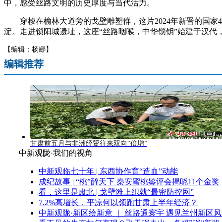
中，感受丝路文明的历史厚度与当代活力。
穿梭在榆林大道旁的戈壁雕塑群，这片2024年新晋的国家4
淀。走进锁阳城遗址，这座“丝路咽喉，中华锁钥”始建于汉代
【编辑：杨娜】
编辑推荐
甘肃前五月与非洲经贸往来双向“倍增”
中新观陇·我们的视角
中新观临七十年 | 东西协作育“造血”动能
成纪故事 | “桃”醉天下 秦安蜜桃鉴评会揭晓11个金奖
看，这里是肃北 | 戈壁滩上织就“最密防控网”
7.2%高增长，平凉何以领跑甘肃上半年经济？
中新观陇·新区绘新意 ｜ 丝路通寰宇 遇见兰州新区