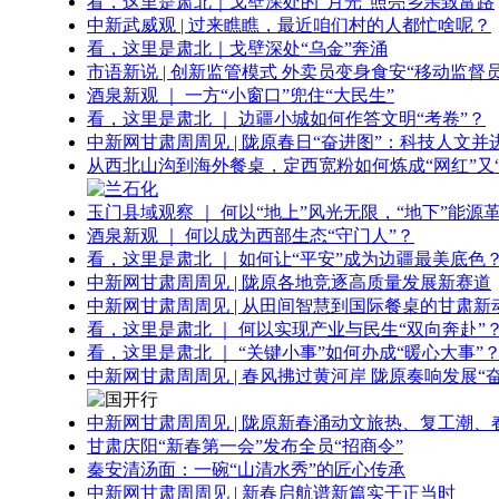
看，这里是肃北｜戈壁深处的“月光”照亮乡亲致富路
中新武威观 | 过来瞧瞧，最近咱们村的人都忙啥呢？
看，这里是肃北｜戈壁深处“乌金”奔涌
市语新说 | 创新监管模式 外卖员变身食安“移动监督员
酒泉新观 ｜ 一方“小窗口”兜住“大民生”
看，这里是肃北 ｜ 边疆小城如何作答文明“考卷”？
中新网甘肃周周见 | 陇原春日“奋进图”：科技人文并
从西北山沟到海外餐桌，定西宽粉如何炼成“网红”又“
玉门县域观察 ｜ 何以“地上”风光无限，“地下”能源
酒泉新观 ｜ 何以成为西部生态“守门人”？
看，这里是肃北 ｜ 如何让“平安”成为边疆最美底色
中新网甘肃周周见 | 陇原各地竞逐高质量发展新赛道
中新网甘肃周周见 | 从田间智慧到国际餐桌的甘肃新
看，这里是肃北 ｜ 何以实现产业与民生“双向奔赴”
看，这里是肃北 ｜ “关键小事”如何办成“暖心大事”
中新网甘肃周周见 | 春风拂过黄河岸 陇原奏响发展“
中新网甘肃周周见 | 陇原新春涌动文旅热、复工潮、
甘肃庆阳“新春第一会”发布全员“招商令”
秦安清汤面：一碗“山清水秀”的匠心传承
中新网甘肃周周见 | 新春启航谱新篇实干正当时