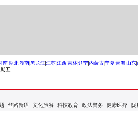
河南
|
湖北
|
湖南
|
黑龙江
|
江苏
|
江西
|
吉林
|
辽宁
|
内蒙古
|
宁夏
|
青海
|
山东
|
 星期五
题
丝路新语
文化旅游
科技教育
政法警务
健康医疗
陇