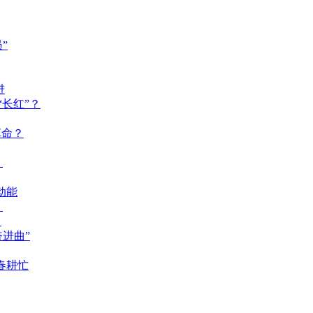
”
进
长红”？
革命？
？
动能
？
？
奋进曲”
春耕忙