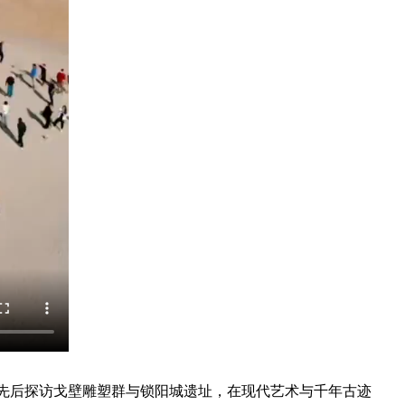
先后探访戈壁雕塑群与锁阳城遗址，在现代艺术与千年古迹