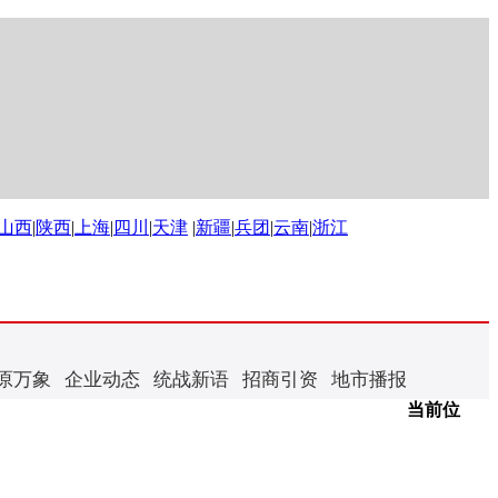
山西
|
陕西
|
上海
|
四川
|
天津
|
新疆
|
兵团
|
云南
|
浙江
原万象
企业动态
统战新语
招商引资
地市播报
当前位