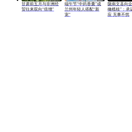
甘肃前五月与非洲经
端午节“中药香囊”成
陇南文县向企
贸往来双向“倍增”
兰州年轻人搭配“新
橄榄枝”：承
宠”
应 无事不扰