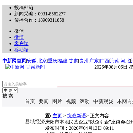
投稿邮箱
新闻采编：0931-8562277
传播合作：18909311858
微信
微博
客户端
移动端
中新网首页
|
安徽
|
北京
|
重庆
|
福建
|
甘肃
|
贵州
|
广东
|
广西
|
海南
|
河北
|
2026年08月06日
搜 索
首页
要闻
图片
视频
滚动
中新观陇
本网专
置:
主页
>
统战新语
> 正文内容
县域经济
庆阳市本地民营企业“以企引企”座谈会召
发布时间：
2026年04月13日 09:11