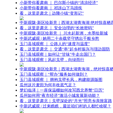
小新带你看肃南 ｜ 巴尔斯小镇的“清凉经济”
小新带你看肃南 ｜ 祁连山下马蹄疾
看，这里是肃北｜边陲小镇“变形记”
中新观陇·新区绘新意｜西湖太湖青海湖 绝对惊喜栖
看，这里是肃北 ｜ 安全治理的“长效密码”
中新观陇·新区绘新意 ｜ 川水起新洲，水墨绘新城
中新武威观 | 她用二十余载坚守绣出千般乡愁
玉门县域观察 ｜ 公路人的“速度与温度”
看，这里是肃北 ｜ 交通“串”起乡村振兴与强边固防
玉门县域观察｜如何让“甘味”牛走出国门？
玉门县域观察｜风起戈壁，向绿而行
中新观陇·新区绘新意｜西湖太湖青海湖，绝对惊喜
玉门县域观察｜“帮办”服务如何做到？
玉门县域观察 ｜ 拥抱戈壁长风，构建能源版图
瓜州这片麦田为何丰收底气足？
梦幻临泽｜一座保温棚如何改写西北养蟹“日历”
瓜州如何用“夜市经济”激活小城发展新动能？
看，这里是肃北｜戈壁深处的“月光”照亮乡亲致富路
中新武威观 | 过来瞧瞧，最近咱们村的人都忙啥呢？