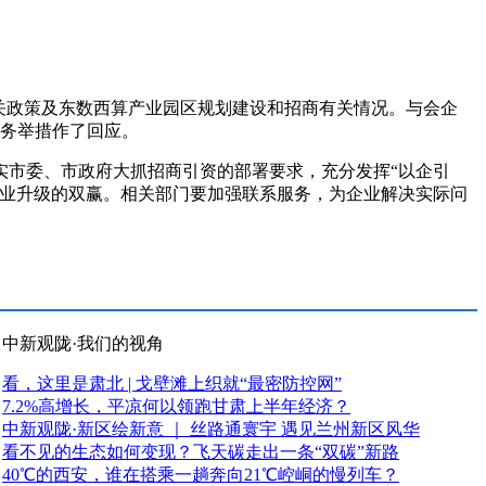
关政策及东数西算产业园区规划建设和招商有关情况。与会企
服务举措作了回应。
市委、市政府大抓招商引资的部署要求，充分发挥“以企引
产业升级的双赢。相关部门要加强联系服务，为企业解决实际问
中新观陇·我们的视角
看，这里是肃北 | 戈壁滩上织就“最密防控网”
7.2%高增长，平凉何以领跑甘肃上半年经济？
中新观陇·新区绘新意 ｜ 丝路通寰宇 遇见兰州新区风华
看不见的生态如何变现？飞天碳走出一条“双碳”新路
40℃的西安，谁在搭乘一趟奔向21℃崆峒的慢列车？