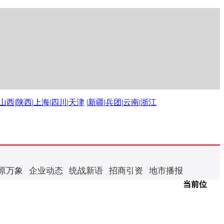
山西
|
陕西
|
上海
|
四川
|
天津
|
新疆
|
兵团
|
云南
|
浙江
原万象
企业动态
统战新语
招商引资
地市播报
当前位