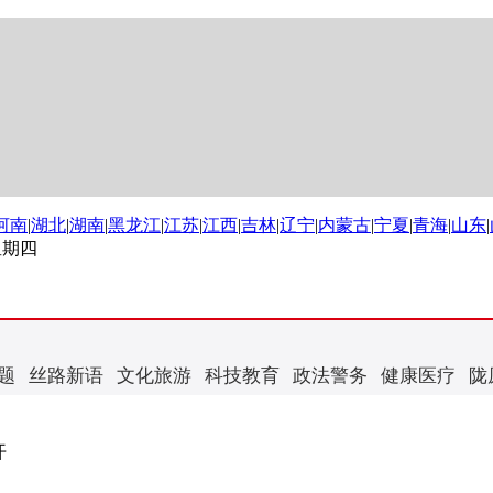
河南
|
湖北
|
湖南
|
黑龙江
|
江苏
|
江西
|
吉林
|
辽宁
|
内蒙古
|
宁夏
|
青海
|
山东
|
 星期四
题
丝路新语
文化旅游
科技教育
政法警务
健康医疗
陇
开