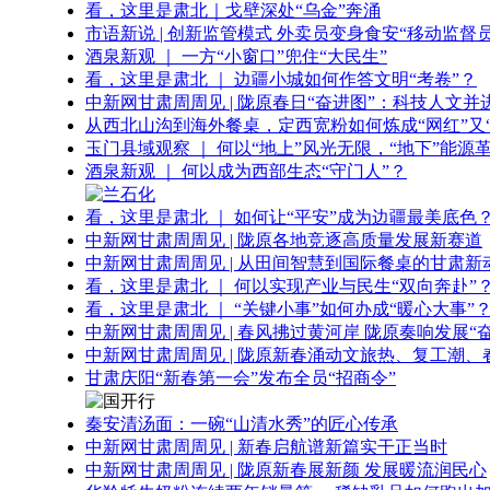
看，这里是肃北｜戈壁深处“乌金”奔涌
市语新说 | 创新监管模式 外卖员变身食安“移动监督员
酒泉新观 ｜ 一方“小窗口”兜住“大民生”
看，这里是肃北 ｜ 边疆小城如何作答文明“考卷”？
中新网甘肃周周见 | 陇原春日“奋进图”：科技人文并
从西北山沟到海外餐桌，定西宽粉如何炼成“网红”又“
玉门县域观察 ｜ 何以“地上”风光无限，“地下”能源
酒泉新观 ｜ 何以成为西部生态“守门人”？
看，这里是肃北 ｜ 如何让“平安”成为边疆最美底色
中新网甘肃周周见 | 陇原各地竞逐高质量发展新赛道
中新网甘肃周周见 | 从田间智慧到国际餐桌的甘肃新
看，这里是肃北 ｜ 何以实现产业与民生“双向奔赴”
看，这里是肃北 ｜ “关键小事”如何办成“暖心大事”
中新网甘肃周周见 | 春风拂过黄河岸 陇原奏响发展“
中新网甘肃周周见 | 陇原新春涌动文旅热、复工潮、
甘肃庆阳“新春第一会”发布全员“招商令”
秦安清汤面：一碗“山清水秀”的匠心传承
中新网甘肃周周见 | 新春启航谱新篇实干正当时
中新网甘肃周周见 | 陇原新春展新颜 发展暖流润民心