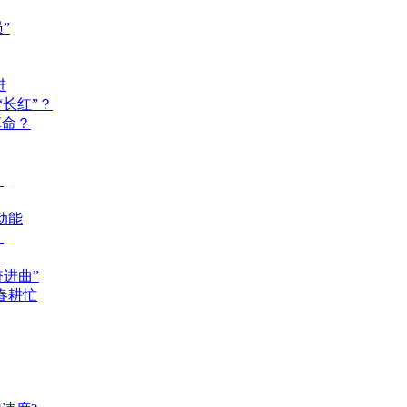
”
进
长红”？
革命？
？
动能
？
？
奋进曲”
春耕忙